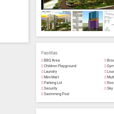
Fasilitas
BBQ Area
Broa
Children Playground
Gym
Laundry
Lou
Mini Mart
Mult
Parking Lot
Roof
Security
Sky 
Swimming Pool