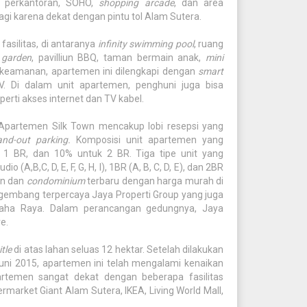
, perkantoran, SOHO,
shopping arcade
, dan area
 lagi karena dekat dengan pintu tol Alam Sutera.
silitas, di antaranya
infinity swimming pool
, ruang
 garden
, pavilliun BBQ, taman bermain anak,
mini
 keamanan, apartemen ini dilengkapi dengan
smart
. Di dalam unit apartemen, penghuni juga bisa
erti akses internet dan TV kabel.
i Apartemen Silk Town mencakup lobi resepsi yang
-and-out parking.
Komposisi unit apartemen yang
k 1 BR, dan 10% untuk 2 BR. Tiga tipe unit yang
(A,B,C, D, E, F, G, H, I), 1BR (A, B, C, D, E), dan 2BR
men dan
condominium
terbaru dengan harga murah di
embang terpercaya Jaya Properti Group yang juga
aha Raya. Dalam perancangan gedungnya, Jaya
e.
itle
di atas lahan seluas 12 hektar. Setelah dilakukan
ni 2015, apartemen ini telah mengalami kenaikan
apartemen sangat dekat dengan beberapa fasilitas
rmarket Giant Alam Sutera, IKEA, Living World Mall,