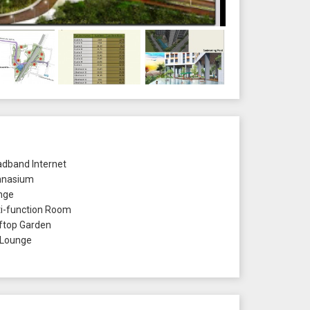
dband Internet
nasium
nge
i-function Room
top Garden
Lounge