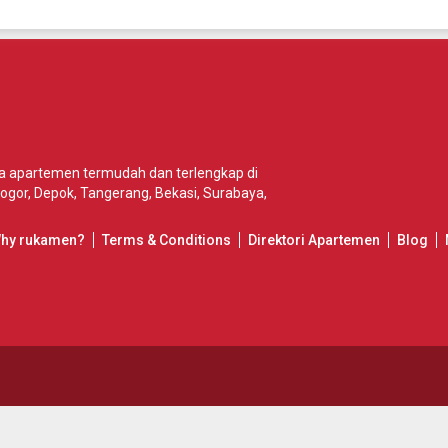
wa apartemen termudah dan terlengkap di
ogor
,
Depok
,
Tangerang
,
Bekasi
,
Surabaya
,
Why rukamen?
Terms & Conditions
Direktori Apartemen
Blog