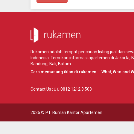
Rukamen adalah tempat pencarian listing jual dan se
Indonesia. Temukan informasi apartemen di
Jakarta
,
B
Bandung
,
Bali
,
Batam
.
Cara memasang iklan di rukamen
What, Who and 
Contact Us :
0812 1212 3 503
2026 ©
PT. Rumah Kantor Apartemen