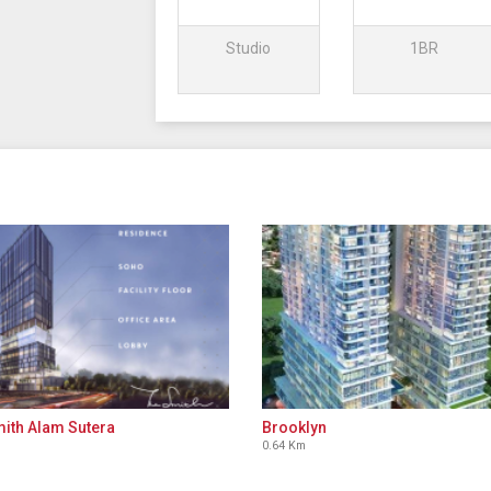
Studio
1BR
ith Alam Sutera
Brooklyn
0.64 Km