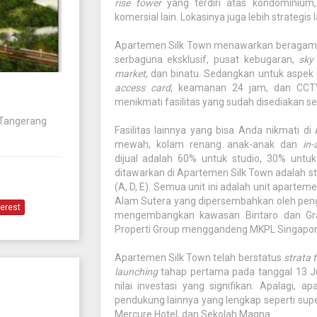
rise tower
yang terdiri atas kondominium
komersial lain. Lokasinya juga lebih strategis
Apartemen Silk Town menawarkan beragam fa
serbaguna eksklusif, pusat kebugaran,
sky
market
, dan binatu. Sedangkan untuk aspek
access card
, keamanan 24 jam, dan CCTV
menikmati fasilitas yang sudah disediakan sep
, Tangerang
Fasilitas lainnya yang bisa Anda nikmati d
mewah, kolam renang anak-anak dan
in
dijual adalah 60% untuk studio, 30% untu
ditawarkan di Apartemen Silk Town adalah studio 
(A, D, E). Semua unit ini adalah unit aparte
Alam Sutera yang dipersembahkan oleh peng
terest
mengembangkan kawasan Bintaro dan Gr
Properti Group menggandeng MKPL Singapor
Apartemen Silk Town telah berstatus
strata t
launching
tahap pertama pada tanggal 13 Ju
nilai investasi yang signifikan. Apalagi, 
pendukung lainnya yang lengkap seperti supe
Mercure Hotel, dan Sekolah Magna.