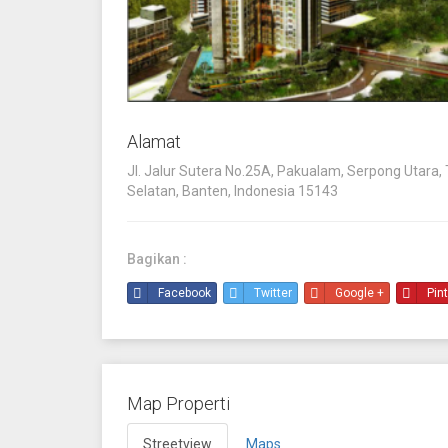
Alamat
Jl. Jalur Sutera No.25A, Pakualam, Serpong Utara
Selatan, Banten, Indonesia 15143
Bagikan :
Facebook
Twitter
Google +
Pin
Map Properti
Streetview
Maps