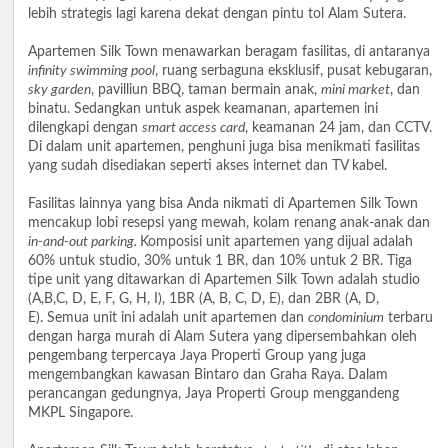
lebih strategis lagi karena dekat dengan pintu tol Alam Sutera.
Apartemen Silk Town menawarkan beragam fasilitas, di antaranya
infinity swimming pool
, ruang serbaguna eksklusif, pusat kebugaran,
sky garden
, pavilliun BBQ, taman bermain anak,
mini market
, dan
binatu. Sedangkan untuk aspek keamanan, apartemen ini
dilengkapi dengan
smart access card
, keamanan 24 jam, dan CCTV.
Di dalam unit apartemen, penghuni juga bisa menikmati fasilitas
yang sudah disediakan seperti akses internet dan TV kabel.
Fasilitas lainnya yang bisa Anda nikmati di Apartemen Silk Town
mencakup lobi resepsi yang mewah, kolam renang anak-anak dan
in-and-out parking.
Komposisi unit apartemen yang dijual adalah
60% untuk studio, 30% untuk 1 BR, dan 10% untuk 2 BR. Tiga
tipe unit yang ditawarkan di Apartemen Silk Town adalah studio
(A,B,C, D, E, F, G, H, I), 1BR (A, B, C, D, E), dan 2BR (A, D,
E). Semua unit ini adalah unit apartemen dan
condominium
terbaru
dengan harga murah di Alam Sutera yang dipersembahkan oleh
pengembang terpercaya Jaya Properti Group yang juga
mengembangkan kawasan Bintaro dan Graha Raya. Dalam
perancangan gedungnya, Jaya Properti Group menggandeng
MKPL Singapore.