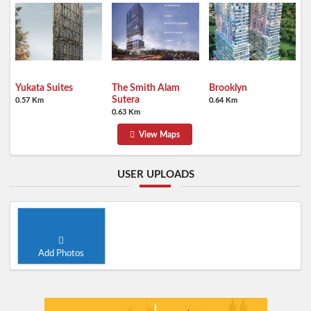
Yukata Suites
The Smith Alam
Brooklyn
Sutera
0.57 Km
0.64 Km
0.63 Km
View Maps
USER UPLOADS
Add Photos