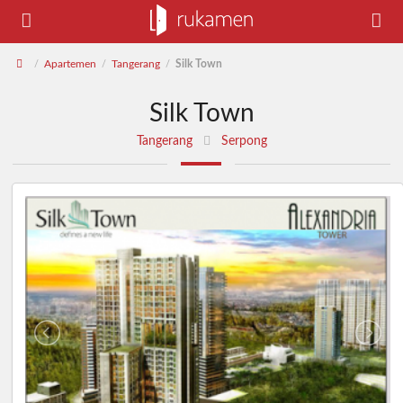
Apartemen
Tangerang
Silk Town
/
/
/
Silk Town
Tangerang
Serpong