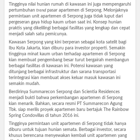
Tingginya nilai hunian rumah di kawasan ini juga mempengaruhi
pertumbuhan
trend
pasar apartemen di Serpong. Melonjaknya
permintaan unit apartemen di Serpong juga tidak luput dari
pergeseran gaya hidup kaum urban saat ini. Konsep hunian
praktis yang dikelilingi berbagai fasilitas yang lengkap dan cepat
menjadi salah satu pemicunya.
Kawasan Serpong yang kini berperan sebagai kota satelit bagi
Ibu Kota Jakarta, kian diburu para investor properti. Semakin
tingginya minat kaum urban terhadap apartemen di Serpong
kian membuat pengembang besar turut bergairah membangun
berbagai fasilitas di kawasan ini. Potensi kawasan yang
ditunjang berbagai infrastruktur dan sarana transportasi
terintegrasi kian membuat akses keluar masuk kawasan ini
semakin mudah.
Berdirinya Summarecon Serpong dan Scientia Residences
menjadi bukti bahwa perkembangan apartemen di Serpong
kian menarik. Bahkan, secara resmi PT Summarecon Agung
Tbk. siap merilis proyek apartemen baru bertajuk The Rainbow
Spring Condovillas di tahun 2016 ini.
Tingginya permintaan unit apartemen di Serpong tidak hanya
diburu untuk tujuan hunian semata. Berbagai investor, secara
khusus berencana menyewakan kembali unit apartemen yang