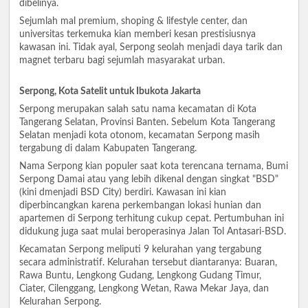
dibelinya.
Sejumlah mal premium, shoping & lifestyle center, dan
universitas terkemuka kian memberi kesan prestisiusnya
kawasan ini. Tidak ayal, Serpong seolah menjadi daya tarik dan
magnet terbaru bagi sejumlah masyarakat urban.
Serpong, Kota Satelit untuk Ibukota Jakarta
Serpong merupakan salah satu nama kecamatan di Kota
Tangerang Selatan, Provinsi Banten. Sebelum Kota Tangerang
Selatan menjadi kota otonom, kecamatan Serpong masih
tergabung di dalam Kabupaten Tangerang.
Nama Serpong kian populer saat kota terencana ternama, Bumi
Serpong Damai atau yang lebih dikenal dengan singkat "BSD"
(kini dmenjadi BSD City) berdiri. Kawasan ini kian
diperbincangkan karena perkembangan lokasi hunian dan
apartemen di Serpong terhitung cukup cepat. Pertumbuhan ini
didukung juga saat mulai beroperasinya Jalan Tol Antasari-BSD.
Kecamatan Serpong meliputi 9 kelurahan yang tergabung
secara administratif. Kelurahan tersebut diantaranya: Buaran,
Rawa Buntu, Lengkong Gudang, Lengkong Gudang Timur,
Ciater, Cilenggang, Lengkong Wetan, Rawa Mekar Jaya, dan
Kelurahan Serpong.