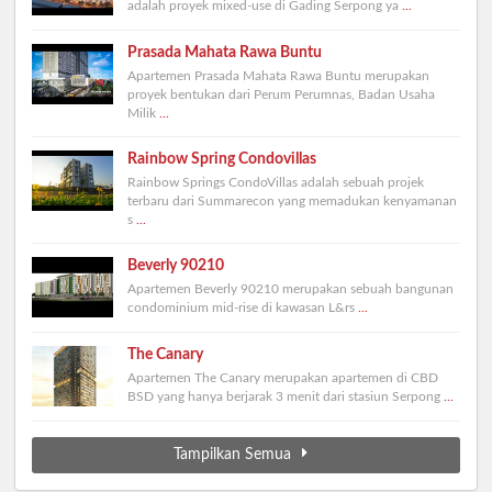
adalah proyek mixed-use di Gading Serpong ya
...
Prasada Mahata Rawa Buntu
Apartemen Prasada Mahata Rawa Buntu merupakan
proyek bentukan dari Perum Perumnas, Badan Usaha
Milik
...
Rainbow Spring Condovillas
Rainbow Springs CondoVillas adalah sebuah projek
terbaru dari Summarecon yang memadukan kenyamanan
s
...
Beverly 90210
Apartemen Beverly 90210 merupakan sebuah bangunan
condominium mid-rise di kawasan L&rs
...
The Canary
Apartemen The Canary merupakan apartemen di CBD
BSD yang hanya berjarak 3 menit dari stasiun Serpong
...
Tampilkan Semua