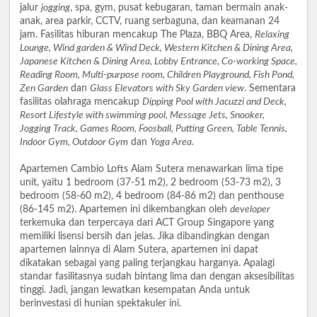
jalur
jogging
, spa, gym, pusat kebugaran, taman bermain anak-
anak, area parkir, CCTV, ruang serbaguna, dan keamanan 24
jam. Fasilitas hiburan mencakup The Plaza, BBQ Area,
Relaxing
Lounge, Wind garden & Wind Deck, Western Kitchen & Dining Area,
Japanese Kitchen & Dining Area, Lobby Entrance, Co-working Space,
Reading Room, Multi-purpose room, Children Playground, Fish Pond,
Zen Garden
dan
Glass Elevators with Sky Garden view
. Sementara
fasilitas olahraga mencakup
Dipping Pool with Jacuzzi and Deck,
Resort Lifestyle with swimming pool, Message Jets, Snooker,
Jogging Track, Games Room, Foosball, Putting Green, Table Tennis,
Indoor Gym, Outdoor Gym
dan
Yoga Area
.
Apartemen Cambio Lofts Alam Sutera menawarkan lima tipe
unit, yaitu 1 bedroom (37-51 m2), 2 bedroom (53-73 m2), 3
bedroom (58-60 m2), 4 bedroom (84-86 m2) dan penthouse
(86-145 m2). Apartemen ini dikembangkan oleh
developer
terkemuka dan terpercaya dari ACT Group Singapore yang
memiliki lisensi bersih dan jelas. Jika dibandingkan dengan
apartemen lainnya di Alam Sutera, apartemen ini dapat
dikatakan sebagai yang paling terjangkau harganya. Apalagi
standar fasilitasnya sudah bintang lima dan dengan aksesibilitas
tinggi. Jadi, jangan lewatkan kesempatan Anda untuk
berinvestasi di hunian spektakuler ini.