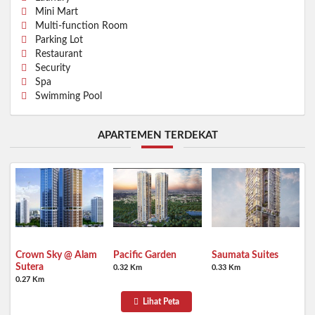
Mini Mart
Multi-function Room
Parking Lot
Restaurant
Security
Spa
Swimming Pool
APARTEMEN TERDEKAT
Crown Sky @ Alam
Pacific Garden
Saumata Suites
Sutera
0.32 Km
0.33 Km
0.27 Km
Lihat Peta