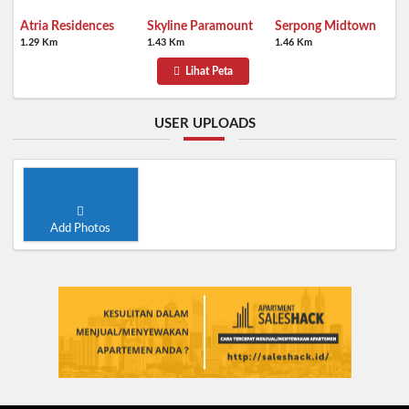
Atria Residences
Skyline Paramount
Serpong Midtown
1.29 Km
1.43 Km
1.46 Km
Lihat Peta
USER UPLOADS
Add Photos