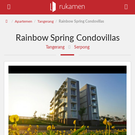
Apartemen
Tangerang
Rainbow Spring Condovillas
/
/
/
Rainbow Spring Condovillas
Tangerang
Serpong