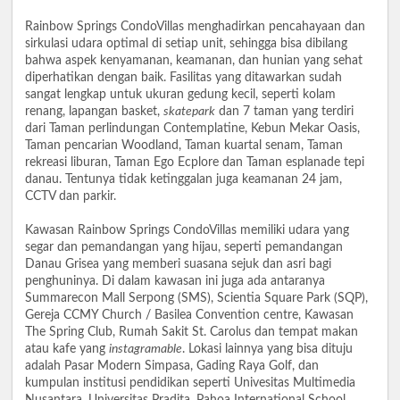
Rainbow Springs CondoVillas menghadirkan pencahayaan dan
sirkulasi udara optimal di setiap unit, sehingga bisa dibilang
bahwa aspek kenyamanan, keamanan, dan hunian yang sehat
diperhatikan dengan baik. Fasilitas yang ditawarkan sudah
sangat lengkap untuk ukuran gedung kecil, seperti kolam
renang, lapangan basket,
skatepark
dan 7 taman yang terdiri
dari Taman perlindungan Contemplatine, Kebun Mekar Oasis,
Taman pencarian Woodland, Taman kuartal senam, Taman
rekreasi liburan, Taman Ego Ecplore dan Taman esplanade tepi
danau. Tentunya tidak ketinggalan juga keamanan 24 jam,
CCTV dan parkir.
Kawasan Rainbow Springs CondoVillas memiliki udara yang
segar dan pemandangan yang hijau, seperti pemandangan
Danau Grisea yang memberi suasana sejuk dan asri bagi
penghuninya. Di dalam kawasan ini juga ada antaranya
Summarecon Mall Serpong (SMS), Scientia Square Park (SQP),
Gereja CCMY Church / Basilea Convention centre, Kawasan
The Spring Club, Rumah Sakit St. Carolus dan tempat makan
atau kafe yang
instagramable
. Lokasi lainnya yang bisa dituju
adalah Pasar Modern Simpasa, Gading Raya Golf, dan
kumpulan institusi pendidikan seperti Univesitas Multimedia
Nusantara, Universitas Pradita, Pahoa International School,