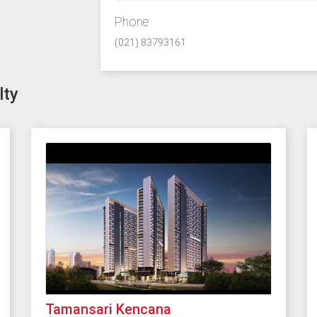
Phone
(021) 83793161
lty
Tamansari Kencana