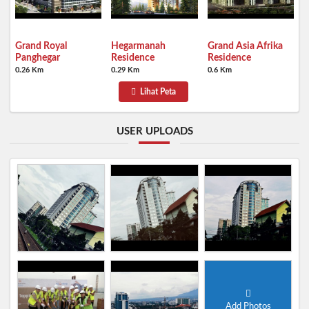
Grand Royal
Hegarmanah
Grand Asia Afrika
Panghegar
Residence
Residence
0.26 Km
0.29 Km
0.6 Km
Lihat Peta
USER UPLOADS
Add Photos