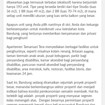
ditawarkan juga termasuk terbatas (eksklusif) karena berjumlah
hanya 193 unit. Tipe yang tersedia terdiri dari tipe Studio (luas
36 m2), 1 BR (luas 49 m2), dan 2 BR (luas 70-74 m2), di mana
setiap unit memiliki ukuran yang luas serta balkon yang besar.
Apapun unit yang Anda pilih nantinya di sini, Anda dan keluarga
berkesempatan untuk menikmati
view
keindahan kota
Bandung, yang tentunya memberikan kenyamanan dan privasi
bagi penghuni!
Apartemen Tamansari Tera menyediakan berbagai fasilitas untuk
penghuninya, seperti misalnya kolam renang, lintasan
jogging
,
taman bermain anak-anak, pusat kebugaran, parkir bagi
penyandang disabilitas, kamar aksesibel bagi penyandang
disabilitas, pancuran mandi aksesibel bagi penyandang
disabilitas, area merokok, kafe, restoran, fasilitas bisnis, dan
keamanan 24 jam.
Saat ini, Bandung sedang diramaikan sejumlah proyek properti
besar, menandai berkembangnya sektor properti dan menjadi
indikasi bahwa kondisi perekonomian semakin membaik. Hal itu
terlebih lagi adalah proyek properti yang menyasar segmen
kelas menengah atas. Dengan besarnya permintaan properti
segmen menengah berarti daya beli masyarakat Bandung dan