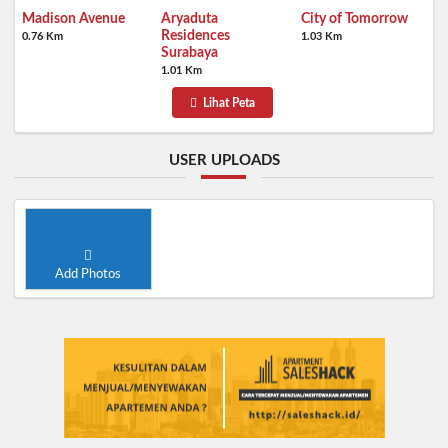
Madison Avenue
Aryaduta
City of Tomorrow
Residences
0.76 Km
1.03 Km
Surabaya
1.01 Km
Lihat Peta
USER UPLOADS
Add Photos