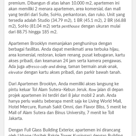
premium. Dibangun di atas lahan 10.000 m2, apartemen ini
akan memiliki 2 menara apartemen, area komersial, dan mall
yang terdiri dari Suite, SoHo, perkantoran, dan ruko. Unit yang
tersedia adalah Studio (34.79 m2), 1 BR (45.1 m2), 2 BR (66.88
m2), SoHo (81.04 m2) serta
penthouse
dengan ukuran mulai
dari 88.75 hingga 185 m2.
Apartemen Brooklyn memanjakan penghuninya dengan
berbagai fasilitas. Anda dapat menikmati area terbuka hijau,
area komersial, restoran, kolam renang, pusat kebugaran, kartu
akses pribadi, dan keamanan 24 jam serta kamera pengawas.
Ada juga
alfresco cafe and dining
, taman bermain anak-anak,
elevator
dengan kartu akses pribadi, dan parkir bawah tanah.
Dari Apartemen Brooklyn, Anda memiliki akses langsung ke
pintu keluar Tol Alam Sutera–Kebun Jeruk.
Row
jalan di depan
projek apartemen ini terdiri dari 8 jalur mobil 2 arah. Anda
hanya perlu waktu beberapa menit saja ke Living World Mall,
Hotel Mercure, Rumah Sakit Omni, dan Flavor Bliss, 5 menit ke
Mall of Alam Sutera dan Binus University, 7 menit ke Toll
Jakarta.
Dengan Full Glass Building Exterior, apartemen ini dirancang
oleh Urbane (Arsitek Bakrie Tower Kuningan) dengan Building