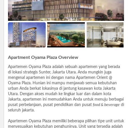
Apartment Oyama Plaza Overview
Apartemen Oyama Plaza adalah sebuah apartemen yang berada
di lokasi strategis Sunter, Jakarta Utara. Anda mungkin juga
mengenal apartemen ini dengan nama Apartemen Orient @
Oyama Plaza. Hunian ini mampu menjawab semua kebutuhan
urban Anda berkat lokasinya di jantung kasawan kota Jakarta
Utara. Dengan akses mudah ke lingkar luar dan dalam kota
Jakarta, apartemen ini memudahkan Anda untuk menuju berbagai
pusat perbelanjaan, pusat pendidikan dan pusat
food & beverage
di
seluruh jakarta.
Apartemen Oyama Plaza memiliki beberapa pilihan tipe unit untuk
menyesuaikan kebutuhan penghuninya. Unit yang tersedia adalah