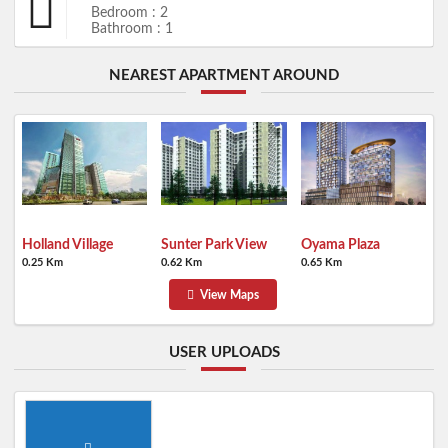
Bedroom : 2
Bathroom : 1
NEAREST APARTMENT AROUND
Holland Village
Sunter Park View
Oyama Plaza
0.25 Km
0.62 Km
0.65 Km
View Maps
USER UPLOADS