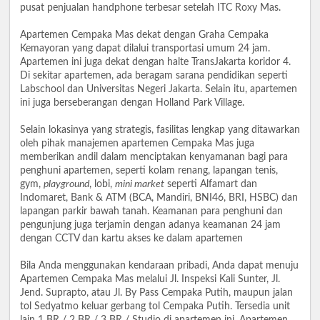
pusat penjualan handphone terbesar setelah ITC Roxy Mas.
Apartemen Cempaka Mas dekat dengan Graha Cempaka
Kemayoran yang dapat dilalui transportasi umum 24 jam.
Apartemen ini juga dekat dengan halte TransJakarta koridor 4.
Di sekitar apartemen, ada beragam sarana pendidikan seperti
Labschool dan Universitas Negeri Jakarta. Selain itu, apartemen
ini juga berseberangan dengan Holland Park Village.
Selain lokasinya yang strategis, fasilitas lengkap yang ditawarkan
oleh pihak manajemen apartemen Cempaka Mas juga
memberikan andil dalam menciptakan kenyamanan bagi para
penghuni apartemen, seperti kolam renang, lapangan tenis,
gym,
playground
, lobi,
mini market
seperti Alfamart dan
Indomaret, Bank & ATM (BCA, Mandiri, BNI46, BRI, HSBC) dan
lapangan parkir bawah tanah. Keamanan para penghuni dan
pengunjung juga terjamin dengan adanya keamanan 24 jam
dengan CCTV dan kartu akses ke dalam apartemen
Bila Anda menggunakan kendaraan pribadi, Anda dapat menuju
Apartemen Cempaka Mas melalui Jl. Inspeksi Kali Sunter, Jl.
Jend. Suprapto, atau Jl. By Pass Cempaka Putih, maupun jalan
tol Sedyatmo keluar gerbang tol Cempaka Putih. Tersedia unit
lain 1 BR / 2 BR / 3 BR / Studio di apartemen ini. Apartemen