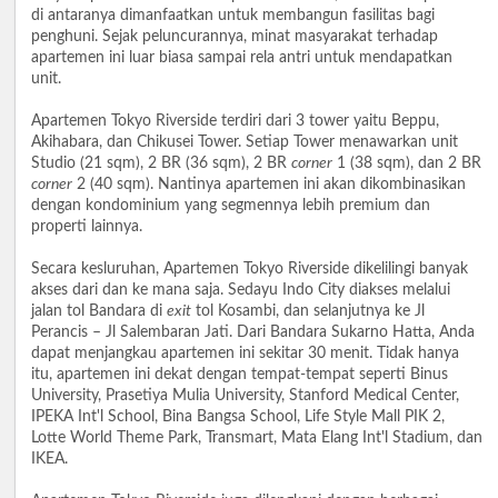
di antaranya dimanfaatkan untuk membangun fasilitas bagi
penghuni. Sejak peluncurannya, minat masyarakat terhadap
apartemen ini luar biasa sampai rela antri untuk mendapatkan
unit.
Apartemen Tokyo Riverside terdiri dari 3 tower yaitu Beppu,
Akihabara, dan Chikusei Tower. Setiap Tower menawarkan unit
Studio (21 sqm), 2 BR (36 sqm), 2 BR
corner
1 (38 sqm), dan 2 BR
corner
2 (40 sqm). Nantinya apartemen ini akan dikombinasikan
dengan kondominium yang segmennya lebih premium dan
properti lainnya.
Secara kesluruhan, Apartemen Tokyo Riverside dikelilingi banyak
akses dari dan ke mana saja. Sedayu Indo City diakses melalui
jalan tol Bandara di
exit
tol Kosambi, dan selanjutnya ke Jl
Perancis – Jl Salembaran Jati. Dari Bandara Sukarno Hatta, Anda
dapat menjangkau apartemen ini sekitar 30 menit. Tidak hanya
itu, apartemen ini dekat dengan tempat-tempat seperti Binus
University, Prasetiya Mulia University, Stanford Medical Center,
IPEKA Int'l School, Bina Bangsa School, Life Style Mall PIK 2,
Lotte World Theme Park, Transmart, Mata Elang Int'l Stadium, dan
IKEA.