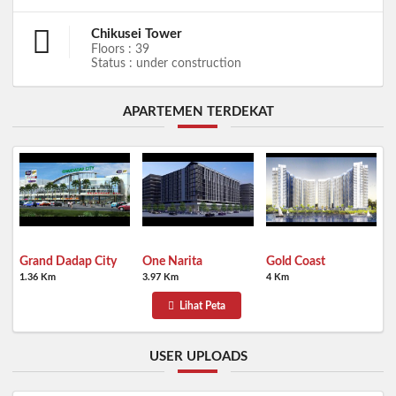
Chikusei Tower
Floors : 39
Status : under construction
APARTEMEN TERDEKAT
Grand Dadap City
One Narita
Gold Coast
1.36 Km
3.97 Km
4 Km
Lihat Peta
USER UPLOADS