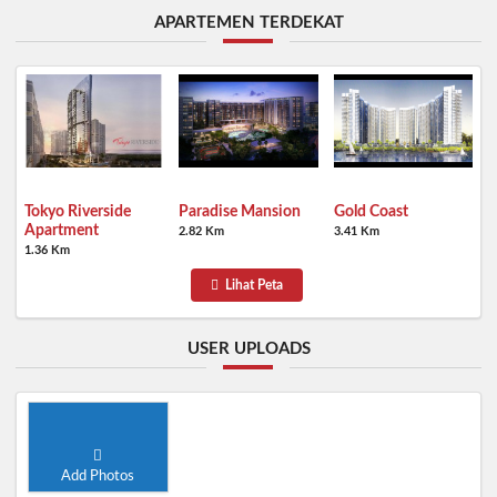
APARTEMEN TERDEKAT
Tokyo Riverside
Paradise Mansion
Gold Coast
Apartment
2.82 Km
3.41 Km
1.36 Km
Lihat Peta
USER UPLOADS
Add Photos