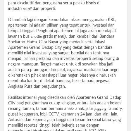
para eksekutif dan pengusaha serta pelaku bisnis di
industri
retail
dan properti.
Ditambah lagi dengan kemudahan akses menggunakan KRL,
apartemen ini adalah pilihan yang tepat untuk investasi dan
tempat tinggal. Penghuni apartemen ini juga akan mendapat
layanan bus
shuttle
gratis menuju dan kembali dari Bandara
Soekarno-Hatta. Cara Bayar yang menarik serta lokasi
Apartemen Grand Dadap City yang dekat dengan bandara
memiliki nilai investasi yang sangat bernilai dan tentunya
menjadi pilihan pertama dan investasi properti setiap orang di
negara manapun. Target market untuk di sewakan bisa jadi
adalah para pramugari dan pilot,
expatriat
maskapai luar negri
dikarenakan pihak maskapai luar negeri biasanya diharuskan
membuka kantor di dekat bandara, beserta para pegawai
Angkasa Pura dan pergudangan.
Fasilitas internal yang disediakan oleh Apartemen Grand Dadap
City bagi penghuninya cukup lengkap, antara lain adalah kolam
renang, taman, taman bermain anak- anak
,
jalur
jogging
, laundry,
pusat kebugaran, lobi, CCTV, keamanan 24 jam, dan lain- lain.
Antusias dan kepercayaan tinggi dari tenan terkenal (atau yang
memiliki reputasi tinggi) telah bekerja sama dengan
mengekpansi bisnisnya di dalam mall seperti JCO, Blitz