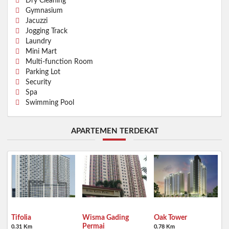
Dry Cleaning
Gymnasium
Jacuzzi
Jogging Track
Laundry
Mini Mart
Multi-function Room
Parking Lot
Security
Spa
Swimming Pool
APARTEMEN TERDEKAT
Tifolia
Wisma Gading
Oak Tower
Permai
0.31 Km
0.78 Km