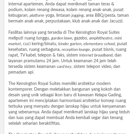
internal apartemen, Anda dapat menikmati taman teras &
podium, kolam renang dewasa, kolam renang anak-anak, pusat
kebugaran,
platform
yoga, lintasan
jogging
, area BBQ/pesta, taman
bermain anak-anak, perpustakaan, klub anak-anak dan Jacuzzi.
Fasilitas lainnya yang tersedia di The Kensington Royal Suites
meliputi ruang tunggu,
garden lawn
, gazebo,
amphitheatre
,
mini
market
, cuci kering/binatu,
kinder garten
,
elementary school
, pusat
kesehatan, ruang serbaguna,
reception lounge
, pusat bisnis, ruang
rapat, TV kabel, telepon & faks, sistem
Internet broadband
, dan
layanan pramutamu 24 jam. Untuk keamanan 24 jam telah
tersedia sistem keamanan
card key
, sistem telepon video, dan
pemadam api.
The Kensington Royal Suites memiliki arsitektur modern
kontemporer. Dengan meletakkan bangunan yang kokoh dan
desain yang unik sebagai ikon baru di kawasan Kelapa Gading,
apartemen ini menciptakan harmonisasi arsitektur konsep ruang
terbuka yang menyatu dengan lanskap hijau untuk kenyamanan
yang sebenarnya. Anda dapat menikmati lanskap hijau yang teduh
dan luas yang dapat membuat Anda kembali segar dan tenang
setelah seharian beraktifitas.