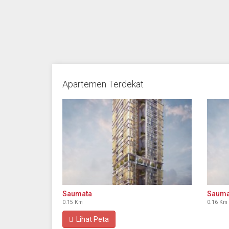
Apartemen Terdekat
Saumata
Sauma
0.15 Km
0.16 Km
Lihat Peta