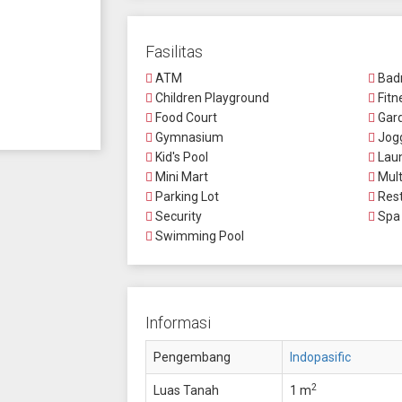
Fasilitas
ATM
Badm
Children Playground
Fitn
Food Court
Gar
Gymnasium
Jogg
Kid's Pool
Lau
Mini Mart
Mult
Parking Lot
Rest
Security
Spa
Swimming Pool
Informasi
Pengembang
Indopasific
2
Luas Tanah
1 m