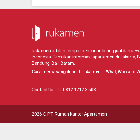
Rukamen adalah tempat pencarian listing jual dan se
Indonesia. Temukan informasi apartemen di
Jakarta
,
B
Bandung
,
Bali
,
Batam
.
Cara memasang iklan di rukamen
What, Who and 
Contact Us :
0812 1212 3 503
2026 ©
PT. Rumah Kantor Apartemen