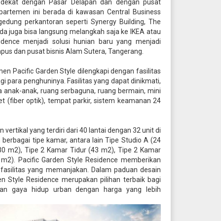
i dekat dengan Pasar Delapan dan dengan pusat
partemen ini berada di kawasan Central Business
 gedung perkantoran seperti Synergy Building, The
a juga bisa langsung melangkah saja ke IKEA atau
sidence menjadi solusi hunian baru yang menjadi
mpus dan pusat bisnis Alam Sutera, Tangerang.
en Pacific Garden Style dilengkapi dengan fasilitas
 para penghuninya. Fasilitas yang dapat dinikmati,
a anak-anak, ruang serbaguna, ruang bermain, mini
net (fiber optik), tempat parkir, sistem keamanan 24
ertikal yang terdiri dari 40 lantai dengan 32 unit di
berbagai tipe kamar, antara lain Tipe Studio A (24
(30 m2), Tipe 2 Kamar Tidur (43 m2), Tipe 2 Kamar
 m2). Pacific Garden Style Residence memberikan
fasilitas yang memanjakan. Dalam paduan desain
en Style Residence merupakan pilihan terbaik bagi
tan gaya hidup urban dengan harga yang lebih