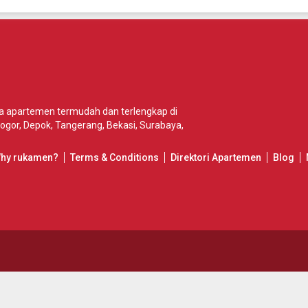
wa apartemen termudah dan terlengkap di
ogor
,
Depok
,
Tangerang
,
Bekasi
,
Surabaya
,
Why rukamen?
Terms & Conditions
Direktori Apartemen
Blog