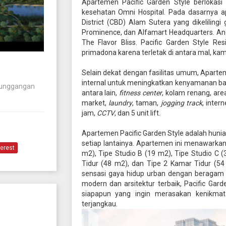
Apartemen Pacific Garden Style berlokas
kesehatan Omni Hospital. Pada dasarnya a
District (CBD) Alam Sutera yang dikelilingi
Prominence, dan Alfamart Headquarters. And
The Flavor Bliss. Pacific Garden Style Re
primadona karena terletak di antara mal, ka
Selain dekat dengan fasilitas umum, Apartem
internal untuk meningkatkan kenyamanan bagi
nunggangan
antara lain,
fitness center
, kolam renang, are
market,
laundry
, taman,
jogging track
, inter
jam,
CCTV
, dan 5 unit lift.
Apartemen Pacific Garden Style adalah hunian v
setiap lantainya. Apartemen ini menawarkan 
terest
m2), Tipe Studio B (19 m2), Tipe Studio C 
Tidur (48 m2), dan Tipe 2 Kamar Tidur (54
sensasi gaya hidup urban dengan beragam 
modern dan arsitektur terbaik, Pacific Gard
siapapun yang ingin merasakan kenikma
terjangkau.