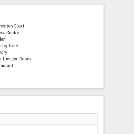
inton Court
ess Centre
den
ing Track
ndry
i-function Room
aurant