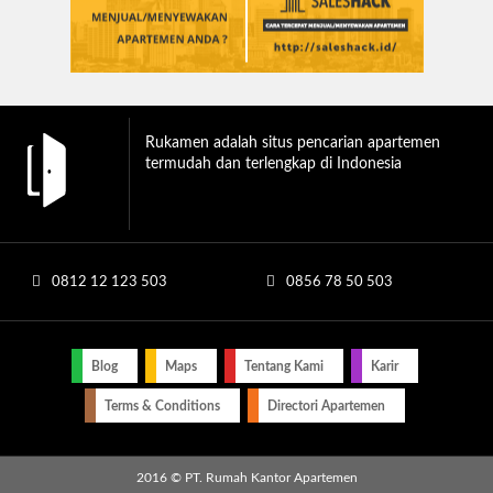
Rukamen adalah situs pencarian apartemen
termudah dan terlengkap di Indonesia
0812 12 123 503
0856 78 50 503
Blog
Maps
Tentang Kami
Karir
Terms & Conditions
Directori Apartemen
2016 © PT. Rumah Kantor Apartemen