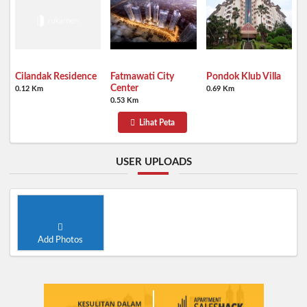
Fatmawati City
Pondok Klub Villa
Cilandak Residence
Center
0.69 Km
0.12 Km
0.53 Km
Lihat Peta
USER UPLOADS
Add Photos