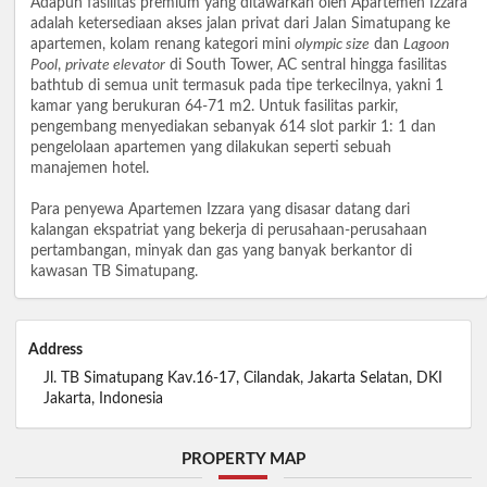
Adapun fasilitas premium yang ditawarkan oleh Apartemen Izzara
adalah ketersediaan akses jalan privat dari Jalan Simatupang ke
apartemen, kolam renang kategori mini
olympic size
dan
Lagoon
Pool
,
private elevator
di South Tower, AC sentral hingga fasilitas
bathtub di semua unit termasuk pada tipe terkecilnya, yakni 1
kamar yang berukuran 64-71 m2. Untuk fasilitas parkir,
pengembang menyediakan sebanyak 614 slot parkir 1: 1 dan
pengelolaan apartemen yang dilakukan seperti sebuah
manajemen hotel.
Para penyewa Apartemen Izzara yang disasar datang dari
kalangan ekspatriat yang bekerja di perusahaan-perusahaan
pertambangan, minyak dan gas yang banyak berkantor di
kawasan TB Simatupang.
Address
Jl. TB Simatupang Kav.16-17, Cilandak, Jakarta Selatan, DKI
Jakarta, Indonesia
PROPERTY MAP