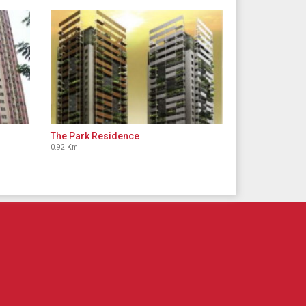
The Park Residence
0.92 Km