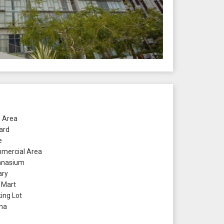
 Area
yard
e
ercial Area
nasium
ary
 Mart
ing Lot
na