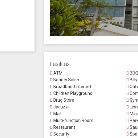
Fasilitas
ATM
BBQ
Beauty Salon
Bill
Broadband Internet
Caf
Children Playground
Comm
Drug Store
Gym
Jacuzzi
Libr
Mall
Mini
Multi-function Room
Park
Restaurant
Sau
Security
Spa