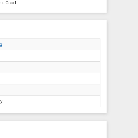
is Court
g
cy