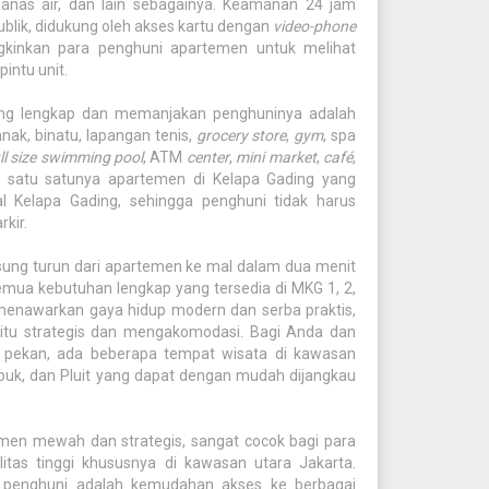
anas air, dan lain sebagainya. Keamanan 24 jam
ublik, didukung oleh akses kartu dengan
video-phone
kinkan para penghuni apartemen untuk melihat
ntu unit.
yang lengkap dan memanjakan penghuninya adalah
nak, binatu, lapangan tenis,
grocery store
,
gym
, spa
ll size swimming pool
, ATM
center
,
mini market
,
café
,
h satu satunya apartemen di Kelapa Gading yang
 Kelapa Gading, sehingga penghuni tidak harus
rkir.
ung turun dari apartemen ke mal dalam dua menit
emua kebutuhan lengkap yang tersedia di MKG 1, 2,
enawarkan gaya hidup modern dan serba praktis,
gitu strategis dan mengakomodasi. Bagi Anda dan
r pekan, ada beberapa tempat wisata di kawasan
apuk, dan Pluit yang dapat dengan mudah dijangkau
n mewah dan strategis, sangat cocok bagi para
litas tinggi khususnya di kawasan utara Jakarta.
 penghuni adalah kemudahan akses ke berbagai