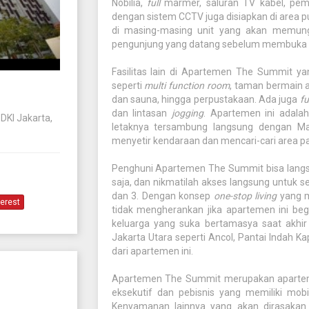
Nobilia,
full
marmer, saluran TV kabel, pem
dengan sistem CCTV juga disiapkan di area p
di masing-masing unit yang akan memung
pengunjung yang datang sebelum membuka pi
Fasilitas lain di Apartemen The Summit 
seperti
multi function room
, taman bermain a
dan sauna, hingga perpustakaan. Ada juga
fu
dan lintasan
jogging
. Apartemen ini adala
 DKI Jakarta,
letaknya tersambung langsung dengan Mal
menyetir kendaraan dan mencari-cari area pa
Penghuni Apartemen The Summit bisa langs
saja, dan nikmatilah akses langsung untuk s
dan 3. Dengan konsep
one-stop living
yang m
terest
tidak mengherankan jika apartemen ini be
keluarga yang suka bertamasya saat akhi
Jakarta Utara seperti Ancol, Pantai Indah K
dari apartemen ini.
Apartemen The Summit merupakan aparteme
eksekutif dan pebisnis yang memiliki mobi
Kenyamanan lainnya yang akan dirasakan