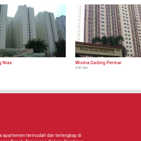
g Nias
Wisma Gading Permai
0.81 Km
wa apartemen termudah dan terlengkap di