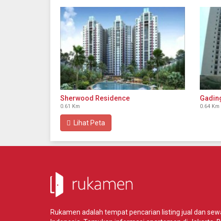
Sherwood Residence
Gadin
0.61 Km
0.64 Km
Lihat Peta
Rukamen adalah tempat pencarian listing jual dan se