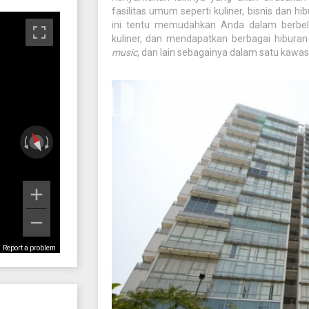
fasilitas umum seperti kuliner, bisnis dan 
ini tentu memudahkan Anda dalam berbela
kuliner, dan mendapatkan berbagai hiburan 
music
, dan lain sebagainya dalam satu kawas
Report a problem