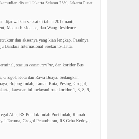
 kemudian disusul Jakarta Selatan 23%, Jakarta Pusat
n dijadwalkan selesai di tahun 2017 nanti,
ent, Maqna Residence, dan Wang Residence.
astruktur dan aksesnya yang kian lengkap. Pasalnya,
ju Bandara Internasional Soekarno-Hatta.
 terminal, stasiun
commuterline
, dan koridor Bus
res, Grogol, Kota dan Rawa Buaya. Sedangkan
Buaya, Bojong Indah, Taman Kota, Pesing, Grogol,
rta, kawasan ini melayani rute koridor 1, 3, 8, 9,
Tegal Alur, RS Pondok Indah Puri Indah, Rumah
Royal Taruma, Grogol Petamburan, RS Grha Kedoya,