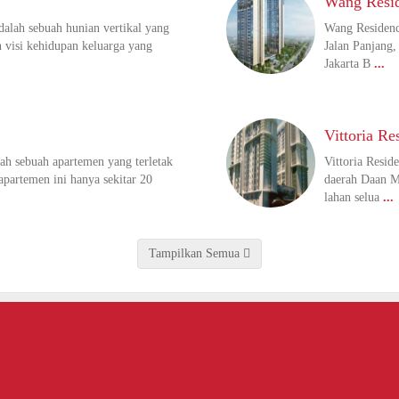
Wang Resi
alah sebuah hunian vertikal yang
Wang Residence 
visi kehidupan keluarga yang
Jalan Panjang
Jakarta B
...
Vittoria Re
h sebuah apartemen yang terletak
Vittoria Resid
apartemen ini hanya sekitar 20
daerah Daan Mo
lahan selua
...
Tampilkan Semua