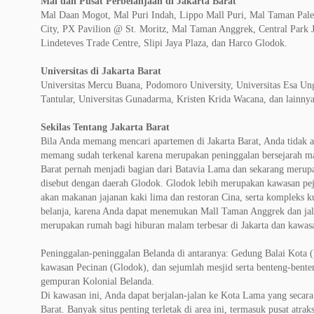
Mal dan Pusat Perbelanjaan di Jakarta Barat
Mal Daan Mogot, Mal Puri Indah, Lippo Mall Puri, Mal Taman Palem
City, PX Pavilion @ St. Moritz, Mal Taman Anggrek, Central Park J
Lindeteves Trade Centre, Slipi Jaya Plaza, dan Harco Glodok.
Universitas di Jakarta Barat
Universitas Mercu Buana, Podomoro University, Universitas Esa Ung
Tantular, Universitas Gunadarma, Kristen Krida Wacana, dan lainnya
Sekilas Tentang Jakarta Barat
Bila Anda memang mencari apartemen di Jakarta Barat, Anda tidak aka
memang sudah terkenal karena merupakan peninggalan bersejarah ma
Barat pernah menjadi bagian dari Batavia Lama dan sekarang merup
disebut dengan daerah Glodok. Glodok lebih merupakan kawasan pejala
akan makanan jajanan kaki lima dan restoran Cina, serta kompleks k
belanja, karena Anda dapat menemukan Mall Taman Anggrek dan jal
merupakan rumah bagi hiburan malam terbesar di Jakarta dan kawa
Peninggalan-peninggalan Belanda di antaranya: Gedung Balai Kota (
kawasan Pecinan (Glodok), dan sejumlah mesjid serta benteng-benten
gempuran Kolonial Belanda.
Di kawasan ini, Anda dapat berjalan-jalan ke Kota Lama yang secara a
Barat. Banyak situs penting terletak di area ini, termasuk pusat atr