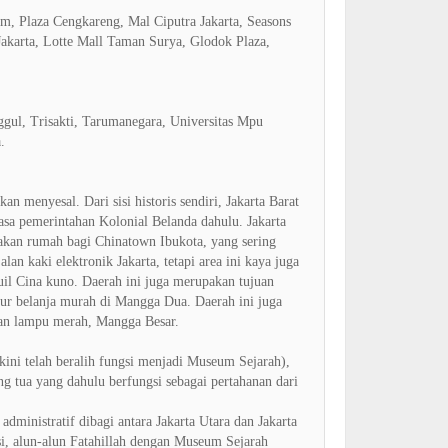
, Plaza Cengkareng, Mal Ciputra Jakarta, Seasons
akarta, Lotte Mall Taman Surya, Glodok Plaza,
gul, Trisakti, Tarumanegara, Universitas Mpu
.
n menyesal. Dari sisi historis sendiri, Jakarta Barat
sa pemerintahan Kolonial Belanda dahulu. Jakarta
akan rumah bagi Chinatown Ibukota, yang sering
n kaki elektronik Jakarta, tetapi area ini kaya juga
uil Cina kuno. Daerah ini juga merupakan tujuan
ur belanja murah di Mangga Dua. Daerah ini juga
san lampu merah, Mangga Besar.
kini telah beralih fungsi menjadi Museum Sejarah),
g tua yang dahulu berfungsi sebagai pertahanan dari
dministratif dibagi antara Jakarta Utara dan Jakarta
aksi, alun-alun Fatahillah dengan Museum Sejarah