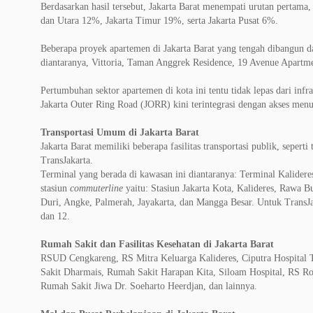
Berdasarkan hasil tersebut, Jakarta Barat menempati urutan pertama,
dan Utara 12%, Jakarta Timur 19%, serta Jakarta Pusat 6%.
Beberapa proyek apartemen di Jakarta Barat yang tengah dibangun da
diantaranya, Vittoria, Taman Anggrek Residence, 19 Avenue Apartm
Pertumbuhan sektor apartemen di kota ini tentu tidak lepas dari infr
Jakarta Outer Ring Road (JORR) kini terintegrasi dengan akses menu
Transportasi Umum di Jakarta Barat
Jakarta Barat memiliki beberapa fasilitas transportasi publik, seperti
TransJakarta.
Terminal yang berada di kawasan ini diantaranya: Terminal Kalide
stasiun
commuterline
yaitu: Stasiun Jakarta Kota, Kalideres, Rawa 
Duri, Angke, Palmerah, Jayakarta, dan Mangga Besar. Untuk TransJaka
dan 12.
Rumah Sakit dan Fasilitas Kesehatan di Jakarta Barat
RSUD Cengkareng, RS Mitra Keluarga Kalideres, Ciputra Hospital 
Sakit Dharmais, Rumah Sakit Harapan Kita, Siloam Hospital, RS 
Rumah Sakit Jiwa Dr. Soeharto Heerdjan, dan lainnya.