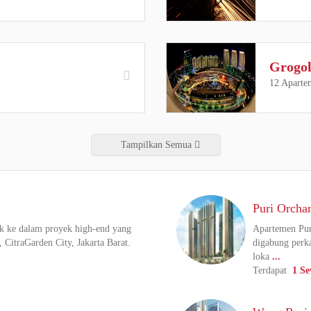
Grogo
12 Aparte
Tampilkan Semua
Puri Orcha
k ke dalam proyek high-end yang
Apartemen Pur
, CitraGarden City, Jakarta Barat.
digabung perka
loka
...
Terdapat
1 S