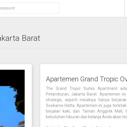
akarta Barat
Apartemen Grand Tropic O
The Grand Tropic Suites Apartment ad
Petamburan, Jakarta Barat. Apartemen ini
strategis, seperti misalnya hanya berjar
Soekarno-Hatta. Apartemen ini juga terleta
berjalan kaki, dari Taman Anggrek Mall, 
kebutuhan hiburan dan belanja Anda akan te