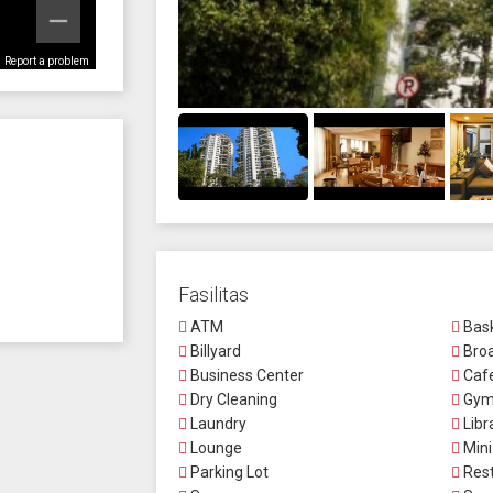
Report a problem
Fasilitas
ATM
Bask
Billyard
Broa
Business Center
Caf
Dry Cleaning
Gym
Laundry
Libr
Lounge
Mini
Parking Lot
Rest