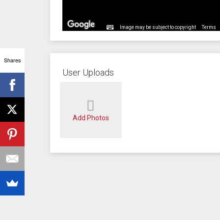
Image may be subject to copyright
Terms
Shares
User Uploads
Add Photos