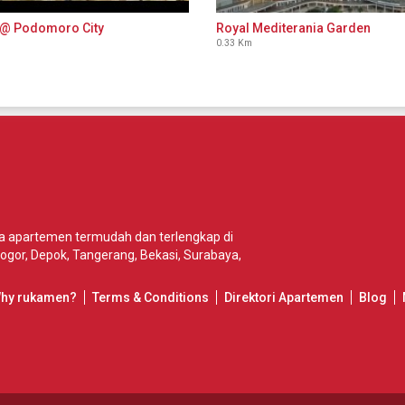
@ Podomoro City
Royal Mediterania Garden
0.33 Km
wa apartemen termudah dan terlengkap di
ogor
,
Depok
,
Tangerang
,
Bekasi
,
Surabaya
,
Why rukamen?
Terms & Conditions
Direktori Apartemen
Blog