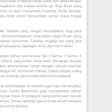
t berlokasi di daerah bebas banjir dan dekat dengan
Transjakarta dan stasiun kereta api. Bagi Anda yang
rtemen ini akan menambah mobilitas Anda. Apalagi,
aya hotel untuk memastikan setiap masa tinggal
iki fasilitas yang sangat memanjakan bagi para
n kamera pengawas yang selalu siaga 24 jam yang
nan konsumen. Fasilitas lengkap lain yang bisa
t kebugaran, lapangan tenis, dan mini market.
kan pilihan unit berupa tipe 2 kamar, 3 kamar, 4
interior yang indah serta telah dilengkapi dengan
bungkan kenyamanan rumah dengan semua manfaat
 dengan AC termostat individu, balkon pribadi, ruang
an, brankas, dan koneksi Internet broadband.
pusat perbelanjaan di sebelah juga siap memanjakan
ropic Suites Apartment juga menawarkan pilihan
ng luar biasa: 8 (delapan) ruang pertemuan mewah
ainnya. Taman lanskap juga tersedia untuk melayani
ra sosial apa pun.