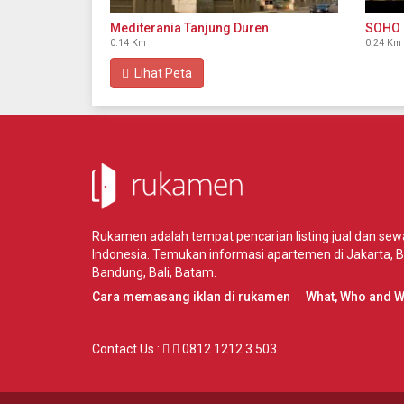
Mediterania Tanjung Duren
SOHO 
0.14 Km
0.24 Km
Lihat Peta
Rukamen adalah tempat pencarian listing jual dan se
Indonesia. Temukan informasi apartemen di
Jakarta
,
B
Bandung
,
Bali
,
Batam
.
Cara memasang iklan di rukamen
What, Who and 
Contact Us :
0812 1212 3 503