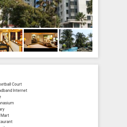
etball Court
dband Internet
e
nasium
ary
 Mart
aurant