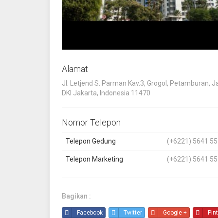
Alamat
Jl. Letjend S. Parman Kav.3, Grogol, Petamburan, J
DKI Jakarta, Indonesia 11470
Nomor Telepon
Telepon Gedung
(+6221) 5641 55
Telepon Marketing
(+6221) 5641 55
Bagikan :
Facebook
Twitter
Google +
Pin