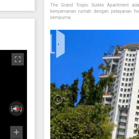
The Grand Tropic Suites Apartment a
kenyamanan rumah dengan pelayanan hot
sempurna.