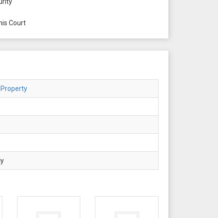
rity
is Court
 Property
cy