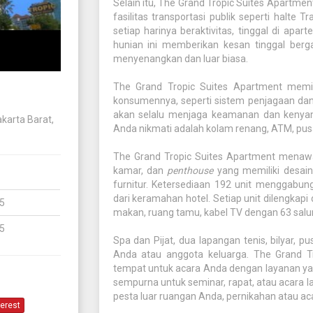
Selain itu, The Grand Tropic Suites Apartmen
fasilitas transportasi publik seperti halte 
setiap harinya beraktivitas, tinggal di apa
hunian ini memberikan kesan tinggal berg
menyenangkan dan luar biasa.
The Grand Tropic Suites Apartment memil
konsumennya, seperti sistem penjagaan da
akan selalu menjaga keamanan dan kenyama
akarta Barat,
Anda nikmati adalah kolam renang, ATM, pusa
The Grand Tropic Suites Apartment menawar
kamar, dan
penthouse
yang memiliki desain 
furnitur. Ketersediaan 192 unit mengga
dari keramahan hotel. Setiap unit dilengkapi
5
makan, ruang tamu, kabel TV dengan 63 salur
5
Spa dan Pijat, dua lapangan tenis, bilyar, 
Anda atau anggota keluarga. The Grand T
tempat untuk acara Anda dengan layanan ya
sempurna untuk seminar, rapat, atau acara l
pesta luar ruangan Anda, pernikahan atau aca
terest