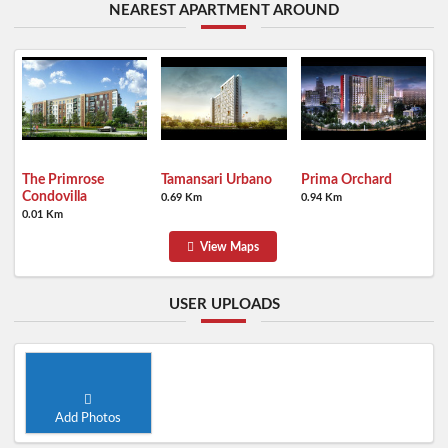
NEAREST APARTMENT AROUND
The Primrose
Tamansari Urbano
Prima Orchard
Condovilla
0.69 Km
0.94 Km
0.01 Km
View Maps
USER UPLOADS
Add Photos