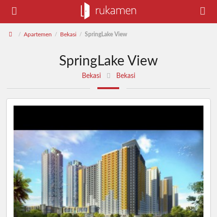
Apartemen
Bekasi
SpringLake View
/
/
/
SpringLake View
Bekasi
Bekasi