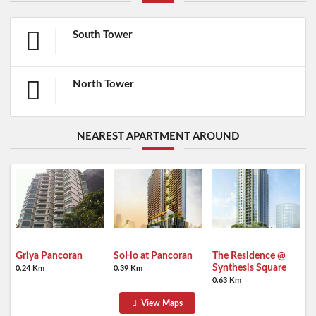
South Tower
North Tower
NEAREST APARTMENT AROUND
Griya Pancoran
SoHo at Pancoran
The Residence @
Synthesis Square
0.24 Km
0.39 Km
0.63 Km
View Maps