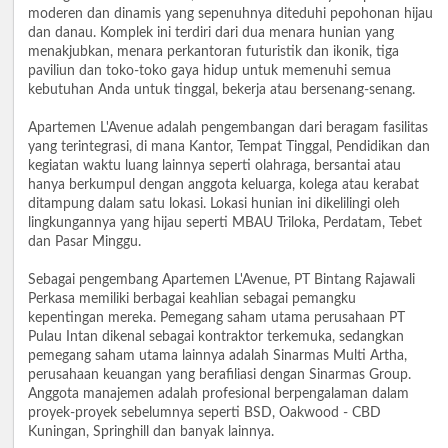
moderen dan dinamis yang sepenuhnya diteduhi pepohonan hijau
dan danau. Komplek ini terdiri dari dua menara hunian yang
menakjubkan, menara perkantoran futuristik dan ikonik, tiga
paviliun dan toko-toko gaya hidup untuk memenuhi semua
kebutuhan Anda untuk tinggal, bekerja atau bersenang-senang.
Apartemen L'Avenue adalah pengembangan dari beragam fasilitas
yang terintegrasi, di mana Kantor, Tempat Tinggal, Pendidikan dan
kegiatan waktu luang lainnya seperti olahraga, bersantai atau
hanya berkumpul dengan anggota keluarga, kolega atau kerabat
ditampung dalam satu lokasi. Lokasi hunian ini dikelilingi oleh
lingkungannya yang hijau seperti MBAU Triloka, Perdatam, Tebet
dan Pasar Minggu.
Sebagai pengembang Apartemen L'Avenue, PT Bintang Rajawali
Perkasa memiliki berbagai keahlian sebagai pemangku
kepentingan mereka. Pemegang saham utama perusahaan PT
Pulau Intan dikenal sebagai kontraktor terkemuka, sedangkan
pemegang saham utama lainnya adalah Sinarmas Multi Artha,
perusahaan keuangan yang berafiliasi dengan Sinarmas Group.
Anggota manajemen adalah profesional berpengalaman dalam
proyek-proyek sebelumnya seperti BSD, Oakwood - CBD
Kuningan, Springhill dan banyak lainnya.