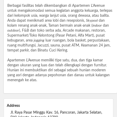
Berbagai fasilitas telah dikembangkan di Apartemen L'Avenue
untuk mengakomodasi semua kegiatan anggota keluarga, terlepas
dari kelompok usia, warga lanjut usia, orang dewasa, atau balita.
Anda dapat menikmati area lobi dan resepsionis,
Skypool
dan
kolam renang anak-anak, Taman bermain anak-anak (
indoor
dan
outdoor
), F&B dan toko serba ada, Arcade makanan, restoran,
Supermarket/Toko Kelontong (Pasar Petani, Alfa Mart), pusat
kebugaran, area
jogging
luar ruangan, bola basket, perpustakaan,
ruang multifungsi, Jacuzzi, sauna, pusat ATM, Keamanan 24 jam,
tempat parkir, dan Binatu Cuci Kering.
Apartemen L'Avenue memiliki tipe satu, dua, dan tiga kamar
dengan ukuran yang luas dan telah dilengkapi dengan furnitur.
Hunian ini membuktikan diri sebagai sebuah hunian moderen
yang asri dengan adanya pepohonan dan danau untuk kalangan
menengah ke atas.
Address
Jl. Raya Pasar Minggu Kav. 16, Pancoran, Jakarta Selatan,