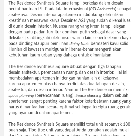
The Residence Synthesis Square tampil berkelas dalam desain
berkat bantuan PT. PradaTata Internasional (
PTI Architects
) sebagai
arsiteknya. Desain interior apartemen ini didukung oleh ulikan
kreatif nan menawan karya Desainer A2J yang sudah dikenal luas
di dunia desain interior. Nuansa ruang yang krem tampil elegan
dengan padu padan furnitur dominan putih sebagai dasar yang
fleksibel jika ditingkahi oleh unsur warna lain, seperti elemen kayu
pada dinding ataupun pemilihan
dining table
bermateri kayu solid.
Hunian di kawasan multiguna ini benar-benar mengerti akan
kebutuhan kaum urban yang dahaga untuk dimanjakan.
The Residence Synthesis Square dibuat dengan tiga tahapan
desain arsitektur, perencanaan ruang, dan desain interior. Hal ini
membedakan apartemen ini dengan hunian lain di kelasnya,
karena apartemen biasa hanya terdiri atas dua tahapan desain,
arsitektur, dan desain interior. Namun The Residence ini memiliki
space planning
(perencanaan ruang).
Space planning
dalam sebuah
apartemen sangat penting karena faktor keterbatasan ruang yang
harus dimanfaatkan secara optimal sehingga tercipta ruang gerak
yang nyaman di dalam apartemen.
The Residence Synthesis Square memiliki total unit sebanyak 188
buah saja. Tipe-tipe unit yang dapat Anda temukan adalah mulai