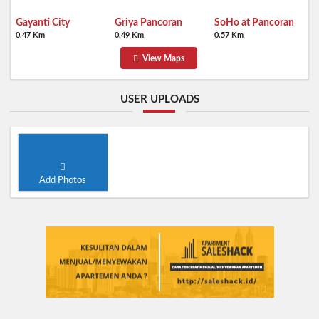
Gayanti City
Griya Pancoran
SoHo at Pancoran
0.47 Km
0.49 Km
0.57 Km
View Maps
USER UPLOADS
Add Photos