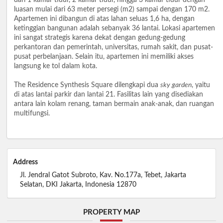
dari 1 kamar tidur, 2 kamar tidur, hingga 3 kamar tidur dengan
luasan mulai dari 63 meter persegi (m2) sampai dengan 170 m2.
Apartemen ini dibangun di atas lahan seluas 1,6 ha, dengan
ketinggian bangunan adalah sebanyak 36 lantai. Lokasi apartemen
ini sangat strategis karena dekat dengan gedung-gedung
perkantoran dan pemerintah, universitas, rumah sakit, dan pusat-
pusat perbelanjaan. Selain itu, apartemen ini memiliki akses
langsung ke tol dalam kota.
The Residence Synthesis Square dilengkapi dua
sky garden
, yaitu
di atas lantai parkir dan lantai 21. Fasilitas lain yang disediakan
antara lain kolam renang, taman bermain anak-anak, dan ruangan
multifungsi.
Address
Jl. Jendral Gatot Subroto, Kav. No.177a, Tebet, Jakarta
Selatan, DKI Jakarta, Indonesia 12870
PROPERTY MAP