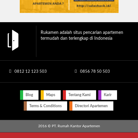
Rukamen adalah situs pencarian apartemen
termudah dan terlengkap di Indonesia
0812 12 123 503
0856 78 50 503
Blog
Maps
Tentang Kami
Karir
Terms & Conditions
Directori Apartemen
2016 © PT. Rumah Kantor Apartemen