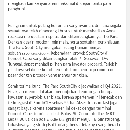
menghadirkan kenyamanan maksimal di depan pintu para
penghuni.
Keinginan untuk pulang ke rumah yang nyaman, di mana segala
sesuatunya telah dirancang khusus untuk memberikan Anda
relaksasi merupakan inspirasi dari dikembangkannya The Parc.
Dengan desain modern, minimalis, serta sentuhan penghijauan,
The Parc SouthCity mengubah ruang hunian menjadi
sebuah
urban sanctuary.
Keberadaan proyek SouthCity di
Pondok Cabe yang dikembangkan oleh PT Setiawan Dwi
Tunggal, dapat menjadi pilihan para investor properti. Terlebih,
pihaknya selalu berkomitmen untuk memenuhi permintaan
pasar dengan prospek yang menguntungkan.
Serah terima kunci The Parc SouthCity dijadwalkan di Q4 2021.
Kelak, apartemen ini akan menonjolkan keuntungan berupa
kawasan superblok luar biasa, karena apartemen ini terletak dan
terintegrasi di SouthCity seluas 55 ha. Akses transportasi juga
sangat bagus karena apartemen ini dekat dengan terminal
Pondok Cabe, terminal Lebak Bulus, St. Commuterline, MRT
Lebak Bulus, dan ada
shuttle
bus
gratis menuju TB Simatupang.
Lokasinya yang strategis ditunjang berkat letaknya yang berada