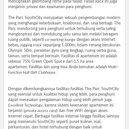
menciptakan gelombang ritme pada fasad. Fasad kaca ini juga
menjamin privasi dan keamanan para penghuni.
The Parc SouthCity merupakan sebuah pengembangan modern
yang menghargai keterbukaan, kolaborasi, dan rasa berbagi. The
Parc mendorong para penghuni untuk terhubung serta saling
menginspirasi dan mendukung satu sama lain melalui beragam
ruang publik, seperti
co-working lounge
dengan akses internet
bebas,
jogging track
sepanjang 1.000m, kolam renang berukuran
Olympic 50m, peralatan gym yang lengkap, ruang serba guna,
taman, serta tempat bermain. Fasilitas di apartemen ini adalah
sebesar 75% Green Open Space dari 1,5 ha area
apartemen. Fasilitas lain yang bisa Anda temukan adalah
Multi–
Function Hall
dan
Clubhouse
.
Dengan dikembangkannya fasilitas-fasilitas The Parc SouthCity
yang esensial untuk kualitas hidup yang lebih, para penghuni
dapat merasakan pengalaman hidup yang lebih penuh juga.
Excellent Technology
, karena sistem keamanan apartemen ini
terjamin (
private access card
) dan free WiFi dengan akses
internet cepat. Berbagai fasilitas internal hingga fasilitas lainnya
yang memenuhi SouthCity seperti pusat kuliner, mal,
perkantoran, dan hotel terhubung dengan baik untuk