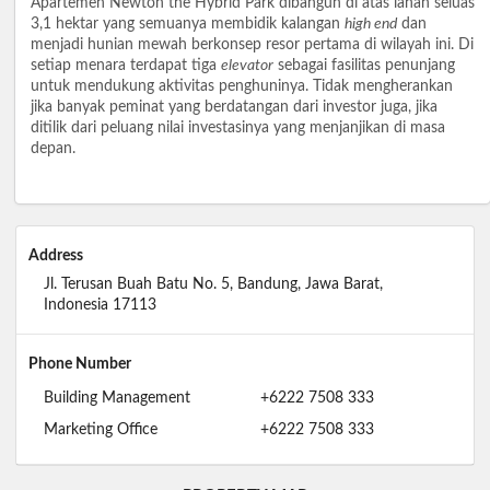
Apartemen Newton the Hybrid Park dibangun di atas lahan seluas
3,1 hektar yang semuanya membidik kalangan
high end
dan
menjadi hunian mewah berkonsep resor pertama di wilayah ini. Di
setiap menara terdapat tiga
elevator
sebagai fasilitas penunjang
untuk mendukung aktivitas penghuninya. Tidak mengherankan
jika banyak peminat yang berdatangan dari investor juga, jika
ditilik dari peluang nilai investasinya yang menjanjikan di masa
depan.
Address
Jl. Terusan Buah Batu No. 5, Bandung, Jawa Barat,
Indonesia 17113
Phone Number
Building Management
+6222 7508 333
Marketing Office
+6222 7508 333