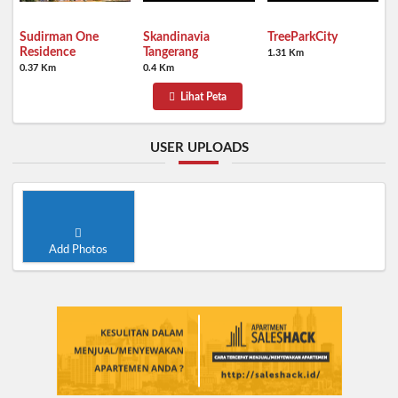
Sudirman One
Skandinavia
TreeParkCity
Residence
Tangerang
1.31 Km
0.37 Km
0.4 Km
Lihat Peta
USER UPLOADS
Add Photos