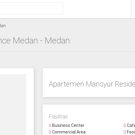
dan
nce Medan
- Medan
Apartemen Mansyur Reside
Fasilitas
Business Center
Caf
Commercial Area
Food