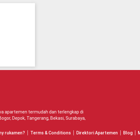
ewa apartemen termudah dan terlengkap di
Bogor
,
Depok
,
Tangerang
,
Bekasi
,
Surabaya
,
hy rukamen?
Terms & Conditions
Direktori Apartemen
Blog