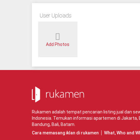
User Uploads
Add Photos
Rukamen adalah tempat pencarian listing jual dan s
Indonesia. Temukan informasi apartemen di
Jakarta
,
Bandung
,
Bali
,
Batam
.
Cara memasang iklan di rukamen
What, Who and W