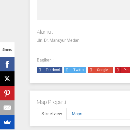
Alamat
Jln. Dr. Mansyur Medan
Shares
Bagikan :
Facebook
Twitter
Google +
Pint
Map Properti
Streetview
Maps