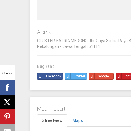
Alamat
CLUSTER SATRIA MEDONO Jln. Griya Satria Raya B
Pekalongan - Jawa Tengah 51111
Bagikan :
Shares
Facebook
Twitter
Google +
Pint
Map Properti
Streetview
Maps