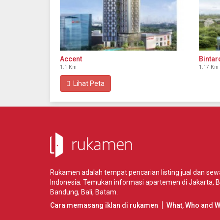
Accent
Bintar
1.1 Km
1.17 Km
Lihat Peta
Rukamen adalah tempat pencarian listing jual dan se
Indonesia. Temukan informasi apartemen di
Jakarta
,
B
Bandung
,
Bali
,
Batam
.
Cara memasang iklan di rukamen
What, Who and 