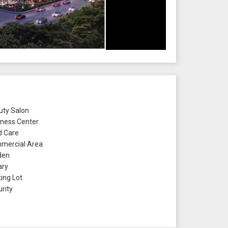
ty Salon
ness Center
d Care
ercial Area
den
ary
ing Lot
rity