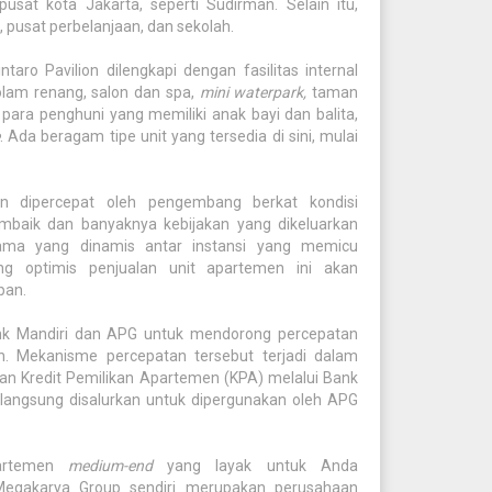
usat kota Jakarta, seperti Sudirman. Selain itu,
 pusat perbelanjaan, dan sekolah.
aro Pavilion dilengkapi dengan fasilitas internal
olam renang, salon dan spa,
mini waterpark,
taman
para penghuni yang memiliki anak bayi dan balita,
. Ada beragam tipe unit yang tersedia di sini, mulai
n dipercepat oleh pengembang berkat kondisi
baik dan banyaknya kebijakan yang dikeluarkan
 sama yang dinamis antar instansi yang memicu
ng optimis penjualan unit apartemen ini akan
pan.
k Mandiri dan APG untuk mendorong percepatan
. Mekanisme percepatan tersebut terjadi dalam
an Kredit Pemilikan Apartemen (KPA) melalui Bank
langsung disalurkan untuk dipergunakan oleh APG
partemen
medium-end
yang layak untuk Anda
 Megakarya Group sendiri merupakan perusahaan