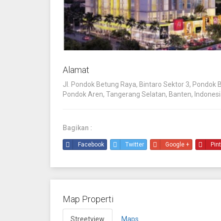
Alamat
Jl. Pondok Betung Raya, Bintaro Sektor 3, Pondok 
Pondok Aren, Tangerang Selatan, Banten, Indones
Bagikan :
Facebook
Twitter
Google +
Pin
Map Properti
Streetview
Maps