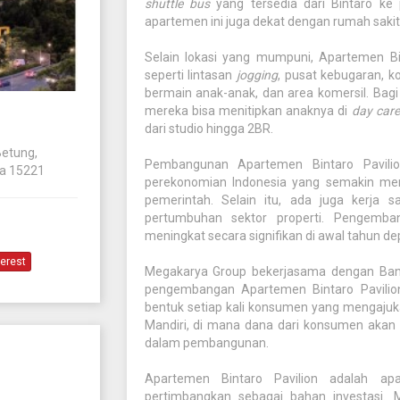
shuttle bus
yang tersedia dari Bintaro ke p
apartemen ini juga dekat dengan rumah sakit,
Selain lokasi yang mumpuni, Apartemen Bint
seperti lintasan
jogging
, pusat kebugaran, k
bermain anak-anak, dan area komersil. Bagi 
mereka bisa menitipkan anaknya di
day care
dari studio hingga 2BR.
Betung,
Pembangunan Apartemen Bintaro Pavilio
ia 15221
perekonomian Indonesia yang semakin mem
pemerintah. Selain itu, ada juga kerja
pertumbuhan sektor properti. Pengemba
meningkat secara signifikan di awal tahun de
terest
Megakarya Group bekerjasama dengan Ban
pengembangan Apartemen Bintaro Pavilion
bentuk setiap kali konsumen yang mengajuk
Mandiri, di mana dana dari konsumen akan 
dalam pembangunan.
Apartemen Bintaro Pavilion adalah a
pertimbangkan sebagai bahan investasi.