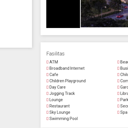
Fasilitas
ATM
Beau
Broadband Internet
Busi
Cafe
Chil
Children Playground
Comm
Day Care
Gar
Jogging Track
Libr
Lounge
Park
Restaurant
Secu
Sky Lounge
Spa
Swimming Pool