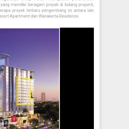
yang memiliki beragam proyek di bidang properti,
rapa proyek terbaru pengembang ini antara lain
 Resort Apartment dan Wanakerta Residence.