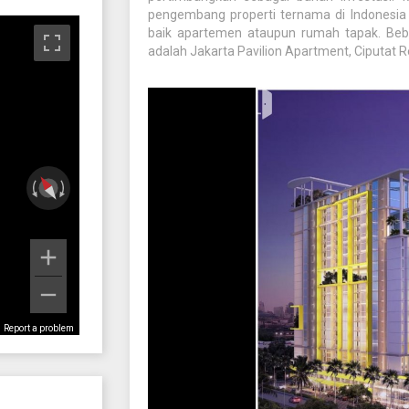
pengembang properti ternama di Indonesia 
baik apartemen ataupun rumah tapak. Bebe
adalah Jakarta Pavilion Apartment, Ciputat
Report a problem