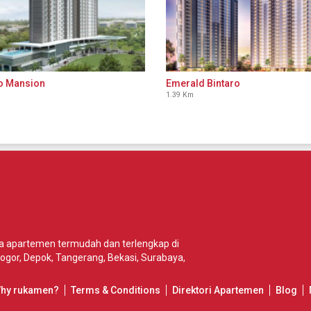
o Mansion
Emerald Bintaro
1.39 Km
wa apartemen termudah dan terlengkap di
ogor
,
Depok
,
Tangerang
,
Bekasi
,
Surabaya
,
Why rukamen?
Terms & Conditions
Direktori Apartemen
Blog