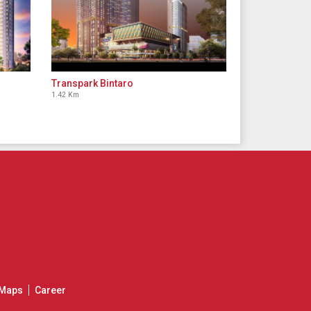
Transpark Bintaro
1.42 Km
Maps
Career