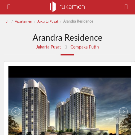
Apartemen
Jakarta Pusat
Arandra Residence
/
/
/
Arandra Residence
Jakarta Pusat
Cempaka Putih