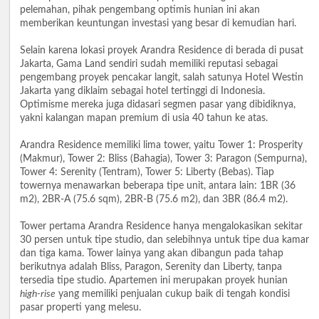
pelemahan, pihak pengembang optimis hunian ini akan
memberikan keuntungan investasi yang besar di kemudian hari.
Selain karena lokasi proyek Arandra Residence di berada di pusat
Jakarta, Gama Land sendiri sudah memiliki reputasi sebagai
pengembang proyek pencakar langit, salah satunya Hotel Westin
Jakarta yang diklaim sebagai hotel tertinggi di Indonesia.
Optimisme mereka juga didasari segmen pasar yang dibidiknya,
yakni kalangan mapan premium di usia 40 tahun ke atas.
Arandra Residence memiliki lima tower, yaitu Tower 1: Prosperity
(Makmur), Tower 2: Bliss (Bahagia), Tower 3: Paragon (Sempurna),
Tower 4: Serenity (Tentram), Tower 5: Liberty (Bebas). Tiap
towernya menawarkan beberapa tipe unit, antara lain: 1BR (36
m2), 2BR-A (75.6 sqm), 2BR-B (75.6 m2), dan 3BR (86.4 m2).
Tower pertama Arandra Residence hanya mengalokasikan sekitar
30 persen untuk tipe studio, dan selebihnya untuk tipe dua kamar
dan tiga kama. Tower lainya yang akan dibangun pada tahap
berikutnya adalah Bliss, Paragon, Serenity dan Liberty, tanpa
tersedia tipe studio. Apartemen ini merupakan proyek hunian
high-rise
yang memiliki penjualan cukup baik di tengah kondisi
pasar properti yang melesu.