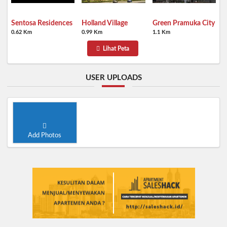
Sentosa Residences
Holland Village
Green Pramuka City
0.62 Km
0.99 Km
1.1 Km
Lihat Peta
USER UPLOADS
Add Photos