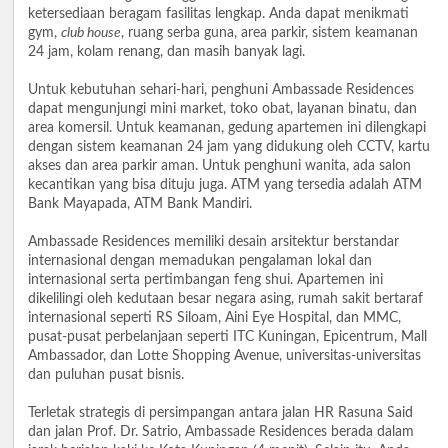
ketersediaan beragam fasilitas lengkap. Anda dapat menikmati
gym,
club house
, ruang serba guna, area parkir, sistem keamanan
24 jam, kolam renang, dan masih banyak lagi.
Untuk kebutuhan sehari-hari, penghuni Ambassade Residences
dapat mengunjungi mini market, toko obat, layanan binatu, dan
area komersil. Untuk keamanan, gedung apartemen ini dilengkapi
dengan sistem keamanan 24 jam yang didukung oleh CCTV, kartu
akses dan area parkir aman. Untuk penghuni wanita, ada salon
kecantikan yang bisa dituju juga. ATM yang tersedia adalah ATM
Bank Mayapada, ATM Bank Mandiri.
Ambassade Residences memiliki desain arsitektur berstandar
internasional dengan memadukan pengalaman lokal dan
internasional serta pertimbangan feng shui. Apartemen ini
dikelilingi oleh kedutaan besar negara asing, rumah sakit bertaraf
internasional seperti RS Siloam, Aini Eye Hospital, dan MMC,
pusat-pusat perbelanjaan seperti ITC Kuningan, Epicentrum, Mall
Ambassador, dan Lotte Shopping Avenue, universitas-universitas
dan puluhan pusat bisnis.
Terletak strategis di persimpangan antara jalan HR Rasuna Said
dan jalan Prof. Dr. Satrio, Ambassade Residences berada dalam