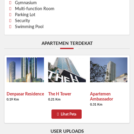
Gymnasium
Multi-function Room
Parking Lot
Security
Swimming Pool
APARTEMEN TERDEKAT
Denpasar Residence
The H Tower
Apartemen
Ambassador
0.19 Km
0.21 Km
0.31 Km
Lihat Peta
USER UPLOADS