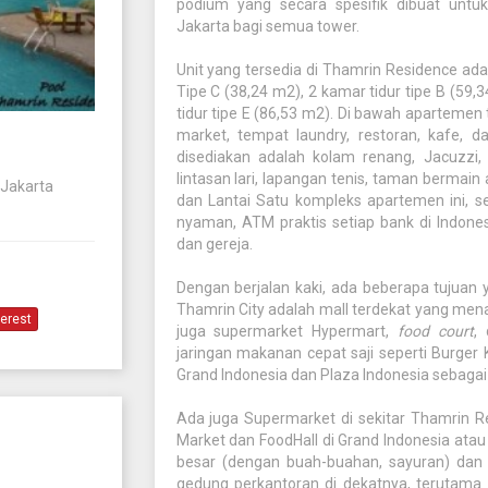
podium yang secara spesifik dibuat unt
Jakarta bagi semua tower.
Unit yang tersedia di Thamrin Residence ada
Tipe C (38,24 m2), 2 kamar tidur tipe B (59,
tidur tipe E (86,53 m2). Di bawah apartemen
market, tempat laundry, restoran, kafe, da
disediakan adalah kolam renang, Jacuzzi,
lintasan lari, lapangan tenis, taman bermain
 Jakarta
dan Lantai Satu kompleks apartemen ini, se
nyaman, ATM praktis setiap bank di Indonesi
dan gereja.
Dengan berjalan kaki, ada beberapa tujuan 
Thamrin City adalah mall terdekat yang me
terest
juga supermarket Hypermart,
food court
,
jaringan makanan cepat saji seperti Burger 
Grand Indonesia dan Plaza Indonesia sebagai 
Ada juga Supermarket di sekitar Thamrin Re
Market dan FoodHall di Grand Indonesia atau
besar (dengan buah-buahan, sayuran) dan 
gedung perkantoran di dekatnya, terutama y