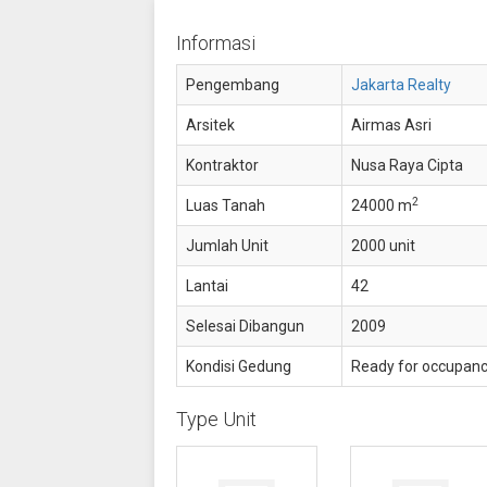
Informasi
Pengembang
Jakarta Realty
Arsitek
Airmas Asri
Kontraktor
Nusa Raya Cipta
2
Luas Tanah
24000 m
Jumlah Unit
2000 unit
Lantai
42
Selesai Dibangun
2009
Kondisi Gedung
Ready for occupan
Type Unit