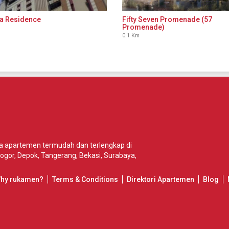
a Residence
Fifty Seven Promenade (57
Promenade)
0.1 Km
wa apartemen termudah dan terlengkap di
ogor
,
Depok
,
Tangerang
,
Bekasi
,
Surabaya
,
Why rukamen?
Terms & Conditions
Direktori Apartemen
Blog