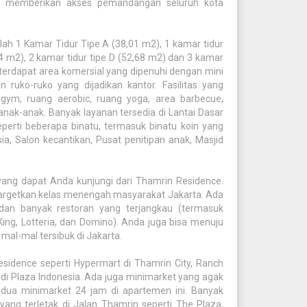
uk memberikan akses pemandangan seluruh kota
lah 1 Kamar Tidur Tipe A (38,01 m2), 1 kamar tidur
34 m2), 2 kamar tidur tipe D (52,68 m2) dan 3 kamar
 terdapat area komersial yang dipenuhi dengan mini
n ruko-ruko yang dijadikan kantor. Fasilitas yang
 gym, ruang aerobic, ruang yoga, area barbecue,
 anak-anak. Banyak layanan tersedia di Lantai Dasar
perti beberapa binatu, termasuk binatu koin yang
a, Salon kecantikan, Pusat penitipan anak, Masjid
yang dapat Anda kunjungi dari Thamrin Residence.
nargetkan kelas menengah masyarakat Jakarta. Ada
 dan banyak restoran yang terjangkau (termasuk
King, Lotteria, dan Domino). Anda juga bisa menuju
mal-mal tersibuk di Jakarta.
sidence seperti Hypermart di Thamrin City, Ranch
 di Plaza Indonesia. Ada juga minimarket yang agak
dua minimarket 24 jam di apartemen ini. Banyak
ang terletak di Jalan Thamrin seperti The Plaza,