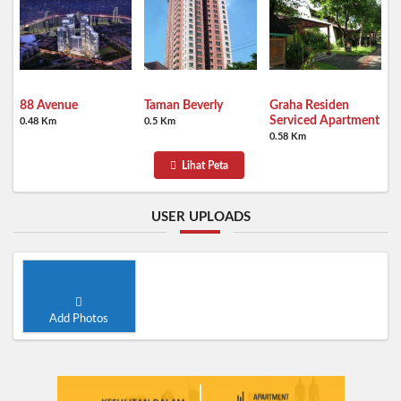
88 Avenue
Taman Beverly
Graha Residen
Serviced Apartment
0.48 Km
0.5 Km
0.58 Km
Lihat Peta
USER UPLOADS
Add Photos