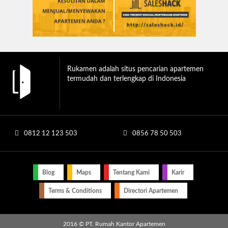
Rukamen adalah situs pencarian apartemen
termudah dan terlengkap di Indonesia
0812 12 123 503
0856 78 50 503
Blog
Maps
Tentang Kami
Karir
Terms & Conditions
Directori Apartemen
2016 © PT. Rumah Kantor Apartemen