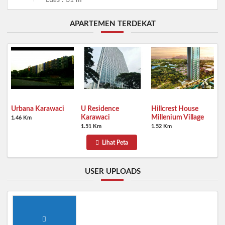
Luas : 31 m
APARTEMEN TERDEKAT
Urbana Karawaci
U Residence
Hillcrest House
Karawaci
Millenium Village
1.46 Km
1.51 Km
1.52 Km
Lihat Peta
USER UPLOADS