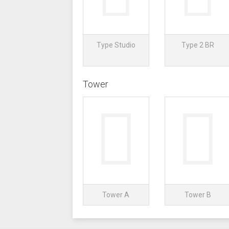
Type Studio
Type 2 BR
Tower
Tower A
Tower B