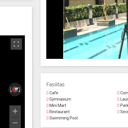
Fasilitas
Cafe
Comm
Gymnasium
Lau
Mini Mart
Park
Restaurant
Secu
Swimming Pool