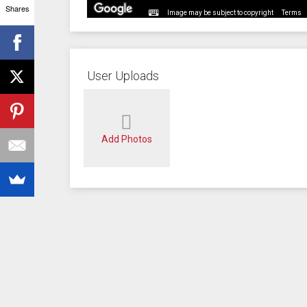
Shares
Image may be subject to copyright
Terms
User Uploads
Add Photos