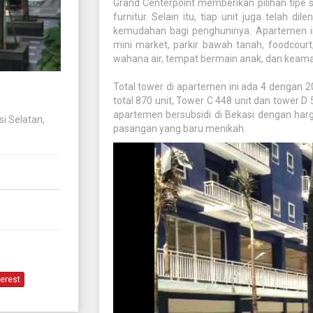
Grand Centerpoint memberikan pilihan tipe s
furnitur. Selain itu, tiap unit juga telah 
kemudahan bagi penghuninya. Apartemen ini j
mini market, parkir bawah tanah, foodcour
wahana air, tempat bermain anak, dan keam
Total tower di apartemen ini ada 4 dengan 20
total 870 unit, Tower C 448 unit dan tower 
apartemen bersubsidi di Bekasi dengan harg
i Selatan,
pasangan yang baru menikah.
terest