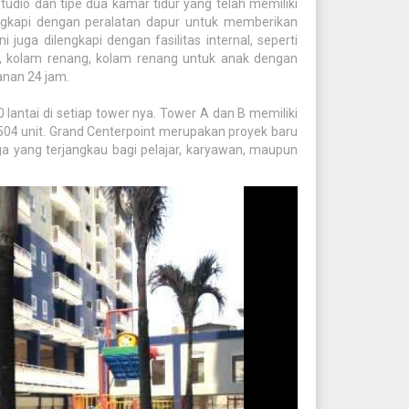
tudio dan tipe dua kamar tidur yang telah memiliki
dilengkapi dengan peralatan dapur untuk memberikan
uga dilengkapi dengan fasilitas internal, seperti
t, kolam renang, kolam renang untuk anak dengan
anan 24 jam.
 lantai di setiap tower nya. Tower A dan B memiliki
D 504 unit. Grand Centerpoint merupakan proyek baru
a yang terjangkau bagi pelajar, karyawan, maupun