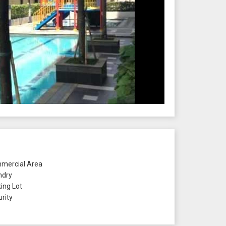
ercial Area
ndry
ing Lot
rity