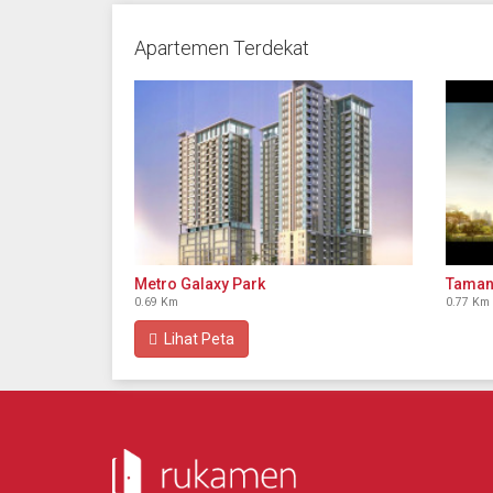
Apartemen Terdekat
Metro Galaxy Park
Taman
0.69 Km
0.77 Km
Lihat Peta