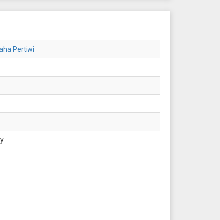
raha Pertiwi
cy