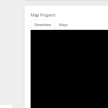
Map Properti
Streetview
Maps