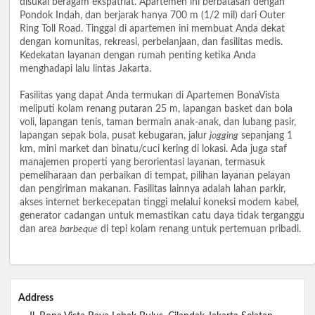
disukai beragam ekspatriat. Apartemen ini berbatasan dengan
Pondok Indah, dan berjarak hanya 700 m (1/2 mil) dari Outer
Ring Toll Road. Tinggal di apartemen ini membuat Anda dekat
dengan komunitas, rekreasi, perbelanjaan, dan fasilitas medis.
Kedekatan layanan dengan rumah penting ketika Anda
menghadapi lalu lintas Jakarta.
Fasilitas yang dapat Anda termukan di Apartemen BonaVista
meliputi kolam renang putaran 25 m, lapangan basket dan bola
voli, lapangan tenis, taman bermain anak-anak, dan lubang pasir,
lapangan sepak bola, pusat kebugaran, jalur
jogging
sepanjang 1
km, mini market dan binatu/cuci kering di lokasi. Ada juga staf
manajemen properti yang berorientasi layanan, termasuk
pemeliharaan dan perbaikan di tempat, pilihan layanan pelayan
dan pengiriman makanan. Fasilitas lainnya adalah lahan parkir,
akses internet berkecepatan tinggi melalui koneksi modem kabel,
generator cadangan untuk memastikan catu daya tidak terganggu
dan area
barbeque
di tepi kolam renang untuk pertemuan pribadi.
Address