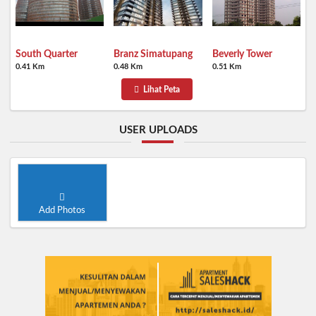
South Quarter
Branz Simatupang
Beverly Tower
0.41 Km
0.48 Km
0.51 Km
Lihat Peta
USER UPLOADS
Add Photos