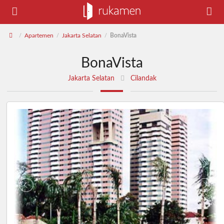
Apartemen
Jakarta Selatan
BonaVista
/
/
/
BonaVista
Jakarta Selatan
Cilandak