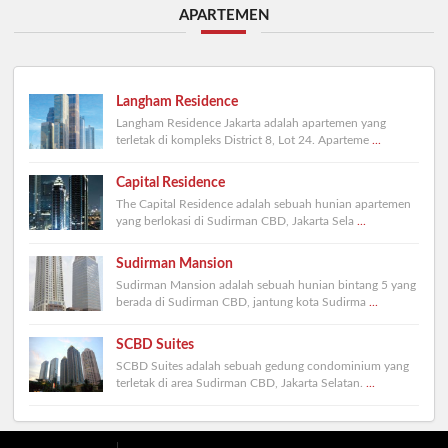
APARTEMEN
Langham Residence
Langham Residence Jakarta adalah apartemen yang
terletak di kompleks District 8, Lot 24. Aparteme
...
Capital Residence
The Capital Residence adalah sebuah hunian apartemen
yang berlokasi di Sudirman CBD, Jakarta Sela
...
Sudirman Mansion
Sudirman Mansion adalah sebuah hunian bintang 5 yang
berada di Sudirman CBD, jantung kota Sudirma
...
SCBD Suites
SCBD Suites adalah sebuah gedung condominium yang
terletak di area Sudirman CBD, Jakarta Selatan.
...