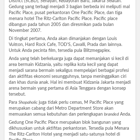
District (SCBD), Senayan, Kebayoran Baru, Jakarta Selatan.
Gedung yang terbagi menjadi 3 bagian berbeda ini meliputi mal
Pacific Place, pusat perkantoran One Pacific Place, dan tiga
menara hotel The Ritz-Carlton Pacific Place. Pacific place
dibangun pada tahun 2005 dan diresmikan pada bulan
November 2007.
Di tingkat pertama, Anda akan dimanjakan dengan Louis
Vuitton, Hard Rock Cafe, TOD'S, Cavalli, Prada dan lainnya.
Untuk Anda pecinta film, tersedia pula Blitzmegaplex.
Anda yang telah berkeluarga juga dapat memanjakan si kecil di
area bermain Kidzania, yaitu replika kota kecil yang dapat
menjadi sarana bermain sekaligus mempelajari berbagai profesi
dan aktifitas ekonomi sesungguhnya, tanpa meninggalkan ciri
dan khas dunia anak. Hal ini membuat Kidzania Jakarta menjadi
arena bermain yang pertama di Asia Tenggara dengan konsep
tersebut.
Para
Shopaholic
juga tidak perlu cemas, M Pacific Place yang
merupakan cabang dari Metro Department Store akan
memuaskan semua kebutuhan dan perlengkapan
branded
Anda.
Gedung One Pacific Place merupakan blok bangunan yang
dikhususkan untuk aktifitas perkantoran. Tersedia pula Menara
The Ritz-Carlton Hotel yang menjadi satu-satunya hotel di