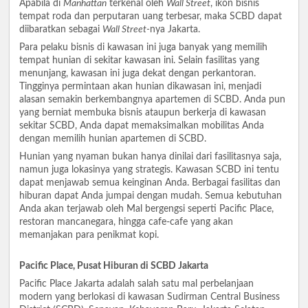
Apabila di
Manhattan
terkenal oleh
Wall Street
, ikon bisnis
tempat roda dan perputaran uang terbesar, maka SCBD dapat
diibaratkan sebagai
Wall Street-
nya Jakarta.
Para pelaku bisnis di kawasan ini juga banyak yang memilih
tempat hunian di sekitar kawasan ini. Selain fasilitas yang
menunjang, kawasan ini juga dekat dengan perkantoran.
Tingginya permintaan akan hunian dikawasan ini, menjadi
alasan semakin berkembangnya apartemen di SCBD. Anda pun
yang berniat membuka bisnis ataupun berkerja di kawasan
sekitar SCBD, Anda dapat memaksimalkan mobilitas Anda
dengan memilih hunian apartemen di SCBD.
Hunian yang nyaman bukan hanya dinilai dari fasilitasnya saja,
namun juga lokasinya yang strategis. Kawasan SCBD ini tentu
dapat menjawab semua keinginan Anda. Berbagai fasilitas dan
hiburan dapat Anda jumpai dengan mudah. Semua kebutuhan
Anda akan terjawab oleh Mal bergengsi seperti Pacific Place,
restoran mancanegara, hingga cafe-cafe yang akan
memanjakan para penikmat kopi.
Pacific Place, Pusat Hiburan di SCBD Jakarta
Pacific Place Jakarta adalah salah satu mal perbelanjaan
modern yang berlokasi di kawasan Sudirman Central Business