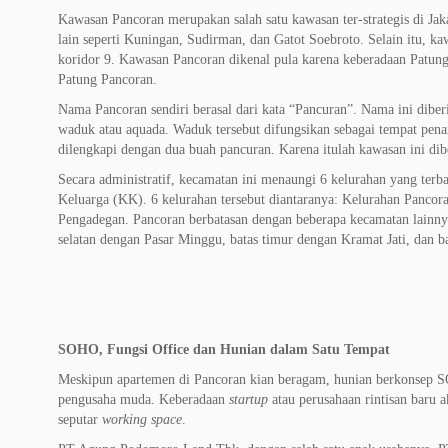
Kawasan Pancoran merupakan salah satu kawasan ter-strategis di Jak
lain seperti Kuningan, Sudirman, dan Gatot Soebroto. Selain itu, ka
koridor 9. Kawasan Pancoran dikenal pula karena keberadaan Patung
Patung Pancoran.
Nama Pancoran sendiri berasal dari kata “Pancuran”. Nama ini dibe
waduk atau aquada. Waduk tersebut difungsikan sebagai tempat pena
dilengkapi dengan dua buah pancuran. Karena itulah kawasan ini di
Secara administratif, kecamatan ini menaungi 6 kelurahan yang ter
Keluarga (KK). 6 kelurahan tersebut diantaranya: Kelurahan Pancora
Pengadegan. Pancoran berbatasan dengan beberapa kecamatan lainnya
selatan dengan Pasar Minggu, batas timur dengan Kramat Jati, dan ba
SOHO, Fungsi Office dan Hunian dalam Satu Tempat
Meskipun apartemen di Pancoran kian beragam, hunian berkonsep SO
pengusaha muda. Keberadaan
startup
atau perusahaan rintisan baru 
seputar
working space
.