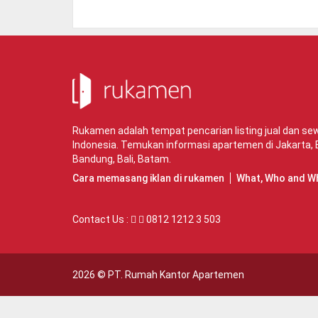
Rukamen adalah tempat pencarian listing jual dan s
Indonesia. Temukan informasi apartemen di
Jakarta
,
Bandung
,
Bali
,
Batam
.
Cara memasang iklan di rukamen
What, Who and W
Contact Us :
0812 1212 3 503
2026 ©
PT. Rumah Kantor Apartemen