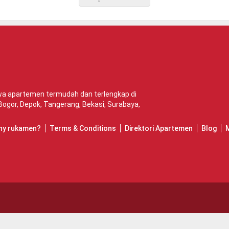
ewa apartemen termudah dan terlengkap di
Bogor
,
Depok
,
Tangerang
,
Bekasi
,
Surabaya
,
hy rukamen?
Terms & Conditions
Direktori Apartemen
Blog