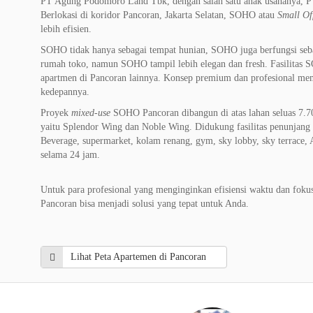
PT Agung Podomoro Land Tbk, dengan salah satu anak usahanya, PT
Berlokasi di koridor Pancoran, Jakarta Selatan, SOHO atau
Small Of
lebih efisien.
SOHO tidak hanya sebagai tempat hunian, SOHO juga berfungsi seba
rumah toko, namun SOHO tampil lebih elegan dan fresh. Fasilitas 
apartmen di Pancoran lainnya. Konsep premium dan profesional m
kedepannya.
Proyek
mixed-use
SOHO Pancoran dibangun di atas lahan seluas 7.700
yaitu Splendor Wing dan Noble Wing. Didukung fasilitas penunjang t
Beverage, supermarket, kolam renang, gym, sky lobby, sky terrace
selama 24 jam.
Untuk para profesional yang menginginkan efisiensi waktu dan fokus
Pancoran bisa menjadi solusi yang tepat untuk Anda.
Lihat Peta Apartemen di Pancoran