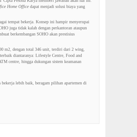
 Cipta Pesona Karya memberi jawaban akan hal ini.
fice Home Office
dapat menjadi solusi biaya yang
gai tempat bekerja. Konsep ini hampir menyerupai
SOHO juga tidak kalah dengan perkantoran ataupun
embuat berkembangan SOHO akan prestisius
 m2, dengan total 346 unit, terdiri dari 2 wing,
erbaik diantaranya: Lifestyle Centre, Food and
, ATM centre, hingga dukungan sistem keamanan
 bekerja lebih baik, beragam pilihan apartemen di