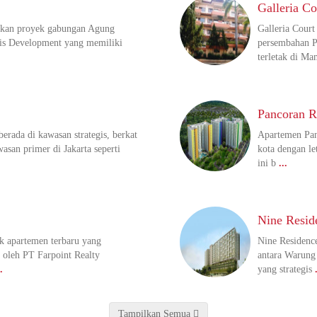
Galleria C
akan proyek gabungan Agung
Galleria Cour
is Development yang memiliki
persembahan P
terletak di Ma
Pancoran R
erada di kawasan strategis, berkat
Apartemen Panc
asan primer di Jakarta seperti
kota dengan let
ini b
...
Nine Resid
k apartemen terbaru yang
Nine Residence
 oleh PT Farpoint Realty
antara Warung
.
yang strategis
Tampilkan Semua