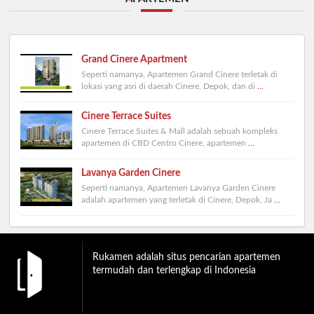
Grand Cinere Apartment
Seperti namanya, Apartemen Grand Cinere terletak di
lokasi yang asri di daerah Cinere, Depok, dan di
...
Cinere Terrace Suites
Cinere Terrace Suites & Mall adalah sebuah kompleks
apartemen di CBD Centro Cinere, apartemen
...
Lavanya Garden Cinere
Seperti namanya, Apartemen Lavanya Garden Cinere
adalah apartemen yang terletak di Cinere, Depok, Ja
...
Rukamen adalah situs pencarian apartemen
termudah dan terlengkap di Indonesia