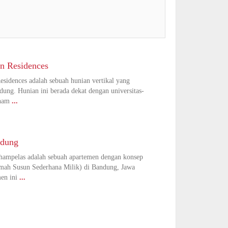
n Residences
sidences adalah sebuah hunian vertikal yang
ndung. Hunian ini berada dekat dengan universitas-
rnam
...
ndung
ihampelas adalah sebuah apartemen dengan konsep
ah Susun Sederhana Milik) di Bandung, Jawa
men ini
...