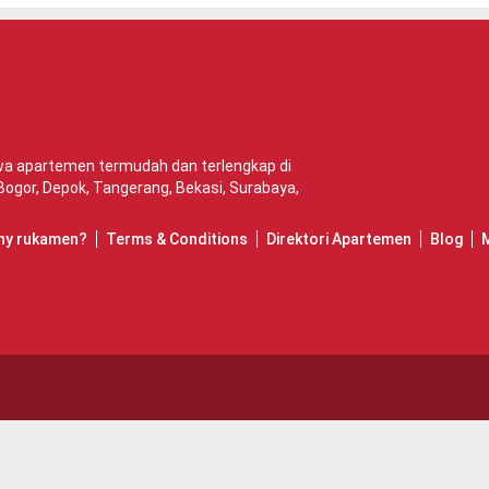
ewa apartemen termudah dan terlengkap di
Bogor
,
Depok
,
Tangerang
,
Bekasi
,
Surabaya
,
hy rukamen?
Terms & Conditions
Direktori Apartemen
Blog