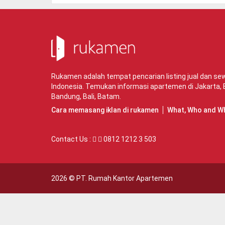
Rukamen adalah tempat pencarian listing jual dan s
Indonesia. Temukan informasi apartemen di
Jakarta
,
Bandung
,
Bali
,
Batam
.
Cara memasang iklan di rukamen
What, Who and W
Contact Us :
0812 1212 3 503
2026 ©
PT. Rumah Kantor Apartemen