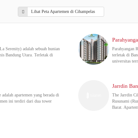
Lihat Peta Apartemen di Cihampelas
Parahyanga
La Serenity) adalah sebuah hunian
Parahyangan Re
snis Bandung Utara. Terletak di
terletak di Ba
universitas te
Jarrdin Ba
 adalah apartemen yang berada di
The Jarrdin C
en ini terdiri dari dua tower
Rusunami (Rum
Barat. Aparte