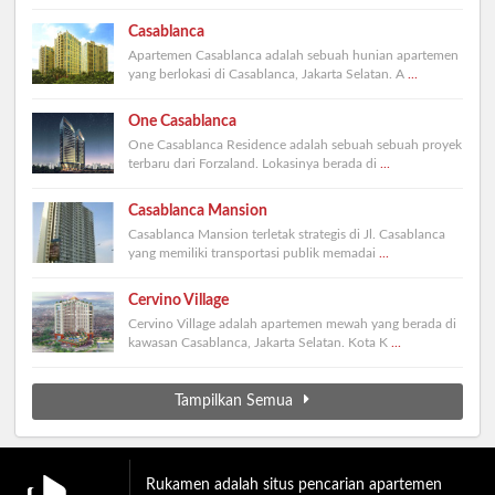
Casablanca
Apartemen Casablanca adalah sebuah hunian apartemen
yang berlokasi di Casablanca, Jakarta Selatan. A
...
One Casablanca
One Casablanca Residence adalah sebuah sebuah proyek
terbaru dari Forzaland. Lokasinya berada di
...
Casablanca Mansion
Casablanca Mansion terletak strategis di Jl. Casablanca
yang memiliki transportasi publik memadai
...
Cervino Village
Cervino Village adalah apartemen mewah yang berada di
kawasan Casablanca, Jakarta Selatan. Kota K
...
Tampilkan Semua
Rukamen adalah situs pencarian apartemen