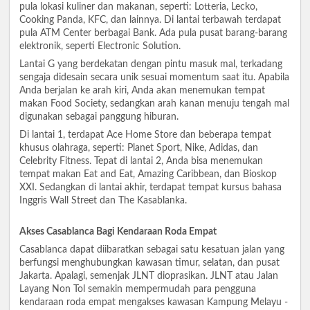
pula lokasi kuliner dan makanan, seperti: Lotteria, Lecko,
Cooking Panda, KFC, dan lainnya. Di lantai terbawah terdapat
pula ATM Center berbagai Bank. Ada pula pusat barang-barang
elektronik, seperti Electronic Solution.
Lantai G yang berdekatan dengan pintu masuk mal, terkadang
sengaja didesain secara unik sesuai momentum saat itu. Apabila
Anda berjalan ke arah kiri, Anda akan menemukan tempat
makan Food Society, sedangkan arah kanan menuju tengah mal
digunakan sebagai panggung hiburan.
Di lantai 1, terdapat Ace Home Store dan beberapa tempat
khusus olahraga, seperti: Planet Sport, Nike, Adidas, dan
Celebrity Fitness. Tepat di lantai 2, Anda bisa menemukan
tempat makan Eat and Eat, Amazing Caribbean, dan Bioskop
XXI. Sedangkan di lantai akhir, terdapat tempat kursus bahasa
Inggris Wall Street dan The Kasablanka.
Akses Casablanca Bagi Kendaraan Roda Empat
Casablanca dapat diibaratkan sebagai satu kesatuan jalan yang
berfungsi menghubungkan kawasan timur, selatan, dan pusat
Jakarta. Apalagi, semenjak JLNT dioprasikan. JLNT atau Jalan
Layang Non Tol semakin mempermudah para pengguna
kendaraan roda empat mengakses kawasan Kampung Melayu -