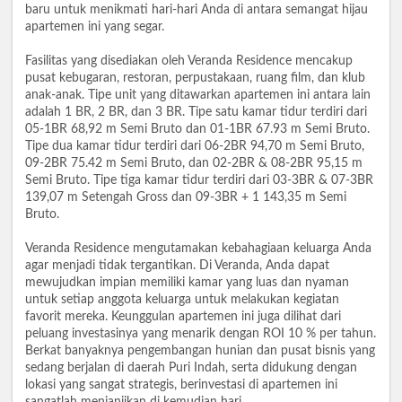
baru untuk menikmati hari-hari Anda di antara semangat hijau
apartemen ini yang segar.
Fasilitas yang disediakan oleh Veranda Residence mencakup
pusat kebugaran, restoran, perpustakaan, ruang film, dan klub
anak-anak. Tipe unit yang ditawarkan apartemen ini antara lain
adalah 1 BR, 2 BR, dan 3 BR. Tipe satu kamar tidur terdiri dari
05-1BR 68,92 m Semi Bruto dan 01-1BR 67.93 m Semi Bruto.
Tipe dua kamar tidur terdiri dari 06-2BR 94,70 m Semi Bruto,
09-2BR 75.42 m Semi Bruto, dan 02-2BR & 08-2BR 95,15 m
Semi Bruto. Tipe tiga kamar tidur terdiri dari 03-3BR & 07-3BR
139,07 m Setengah Gross dan 09-3BR + 1 143,35 m Semi
Bruto.
Veranda Residence mengutamakan kebahagiaan keluarga Anda
agar menjadi tidak tergantikan. Di Veranda, Anda dapat
mewujudkan impian memiliki kamar yang luas dan nyaman
untuk setiap anggota keluarga untuk melakukan kegiatan
favorit mereka. Keunggulan apartemen ini juga dilihat dari
peluang investasinya yang menarik dengan ROI 10 % per tahun.
Berkat banyaknya pengembangan hunian dan pusat bisnis yang
sedang berjalan di daerah Puri Indah, serta didukung dengan
lokasi yang sangat strategis, berinvestasi di apartemen ini
sangatlah menjanjikan di kemudian hari.