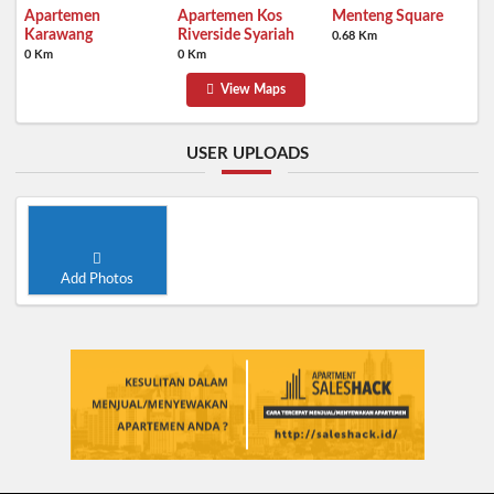
Menteng Square
Apartemen
Apartemen Kos
Karawang
Riverside Syariah
0.68 Km
0 Km
0 Km
View Maps
USER UPLOADS
Add Photos