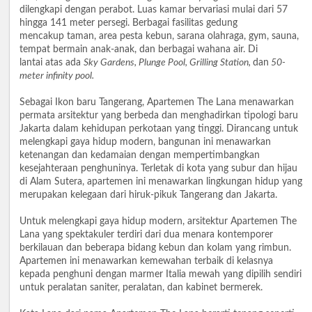
dilengkapi dengan perabot. Luas kamar bervariasi mulai dari 57
hingga 141 meter persegi. Berbagai fasilitas gedung
mencakup taman, area pesta kebun, sarana olahraga, gym, sauna,
tempat bermain anak-anak, dan berbagai wahana air. Di
lantai atas ada
Sky Gardens, Plunge Pool, Grilling Station,
dan
50-
meter infinity pool.
Sebagai Ikon baru Tangerang, Apartemen The Lana menawarkan
permata arsitektur yang berbeda dan menghadirkan tipologi baru
Jakarta dalam kehidupan perkotaan yang tinggi. Dirancang untuk
melengkapi gaya hidup modern, bangunan ini menawarkan
ketenangan dan kedamaian dengan mempertimbangkan
kesejahteraan penghuninya. Terletak di kota yang subur dan hijau
di Alam Sutera, apartemen ini menawarkan lingkungan hidup yang
merupakan kelegaan dari hiruk-pikuk Tangerang dan Jakarta.
Untuk melengkapi gaya hidup modern, arsitektur Apartemen The
Lana yang spektakuler terdiri dari dua menara kontemporer
berkilauan dan beberapa bidang kebun dan kolam yang rimbun.
Apartemen ini menawarkan kemewahan terbaik di kelasnya
kepada penghuni dengan marmer Italia mewah yang dipilih sendiri
untuk peralatan saniter, peralatan, dan kabinet bermerek.