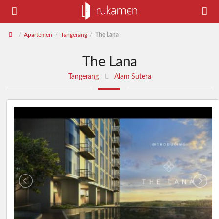
Apartemen
Tangerang
The Lana
/
/
/
The Lana
Tangerang
Alam Sutera