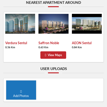
NEAREST APARTMENT AROUND
Verdura Sentul
Saffron Noble
AEON Sentul
0.56 Km
0.63 Km
0.84 Km
View Maps
USER UPLOADS
Add Photos