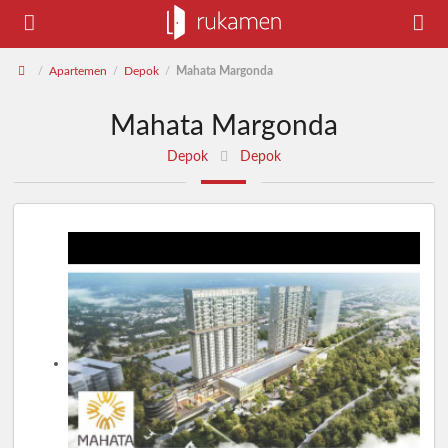
Apartemen
Depok
Mahata Margonda
/
/
/
Mahata Margonda
Depok
Depok