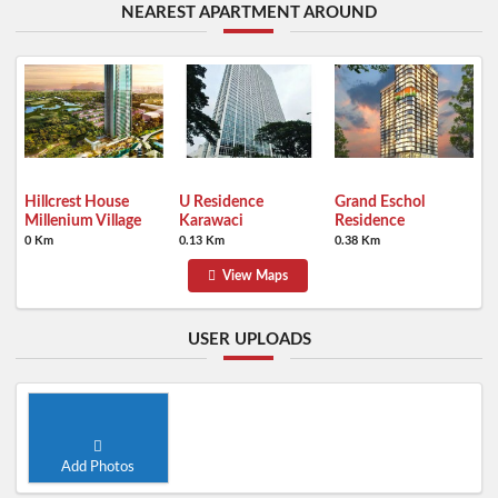
NEAREST APARTMENT AROUND
Hillcrest House
U Residence
Grand Eschol
Millenium Village
Karawaci
Residence
0 Km
0.13 Km
0.38 Km
View Maps
USER UPLOADS
Add Photos