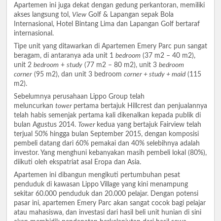
Apartemen ini juga dekat dengan gedung perkantoran, memiliki
akses langsung tol,
View
Golf & Lapangan sepak Bola
Internasional, Hotel Bintang Lima dan Lapangan Golf bertaraf
internasional.
Tipe unit yang ditawarkan di Apartemen Emery Parc pun sangat
beragam, di antaranya ada unit 1
bedroom
(37 m2 – 40 m2),
unit 2
bedroom
+
study
(77 m2 – 80 m2), unit 3
bedroom
corner
(95 m2), dan unit 3 bedroom
corner + study + maid
(115
m2).
Sebelumnya perusahaan Lippo Group telah
meluncurkan
tower
pertama bertajuk Hillcrest dan penjualannya
telah habis semenjak pertama kali dikenalkan kepada publik di
bulan Agustus 2014.
Tower
kedua yang bertajuk Fairview telah
terjual 50% hingga bulan September 2015, dengan komposisi
pembeli datang dari 60% pemakai dan 40% selebihnya adalah
investor. Yang menghuni kebanyakan masih pembeli lokal (80%),
diikuti oleh ekspatriat asal Eropa dan Asia.
Apartemen ini dibangun mengikuti pertumbuhan pesat
penduduk di kawasan Lippo Village yang kini menampung
sekitar 60.000 penduduk dan 20.000 pelajar. Dengan potensi
pasar ini, apartemen Emery Parc akan sangat cocok bagi pelajar
atau mahasiswa, dan investasi dari hasil beli unit hunian di sini