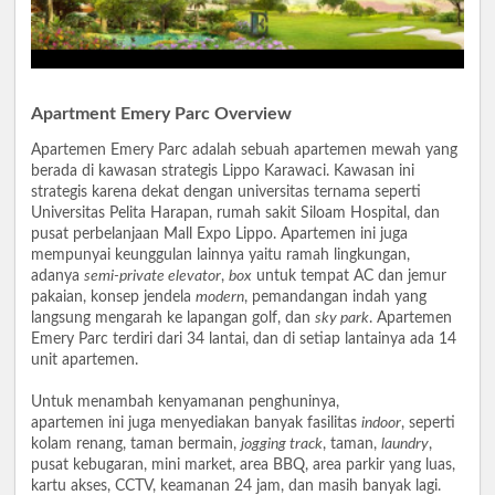
Apartment Emery Parc Overview
Apartemen Emery Parc adalah sebuah apartemen mewah yang
berada di kawasan strategis Lippo Karawaci. Kawasan ini
strategis karena dekat dengan universitas ternama seperti
Universitas Pelita Harapan, rumah sakit Siloam Hospital, dan
pusat perbelanjaan Mall Expo Lippo. Apartemen ini juga
mempunyai keunggulan lainnya yaitu ramah lingkungan,
adanya
semi-private elevator
,
box
untuk tempat AC dan jemur
pakaian, konsep jendela
modern
, pemandangan indah yang
langsung mengarah ke lapangan golf, dan
sky park
. Apartemen
Emery Parc terdiri dari 34 lantai, dan di setiap lantainya ada 14
unit apartemen.
Untuk menambah kenyamanan penghuninya,
apartemen ini juga menyediakan banyak fasilitas
indoor
, seperti
kolam renang, taman bermain,
jogging track
, taman,
laundry
,
pusat kebugaran, mini market, area BBQ, area parkir yang luas,
kartu akses, CCTV, keamanan 24 jam, dan masih banyak lagi.