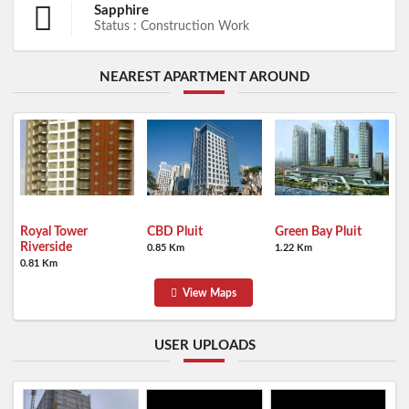
Sapphire
Status : Construction Work
NEAREST APARTMENT AROUND
Royal Tower
CBD Pluit
Green Bay Pluit
Riverside
0.85 Km
1.22 Km
0.81 Km
View Maps
USER UPLOADS