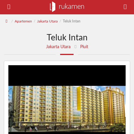
Apartemen
Jakarta Utara
Teluk Intan
/
/
/
Teluk Intan
Jakarta Utara
Pluit