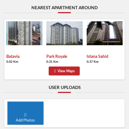
NEAREST APARTMENT AROUND
Batavia
Park Royale
Istana Sahid
0.02 Km
0.31 Km
0.37 Km
View Maps
USER UPLOADS
Add Photos