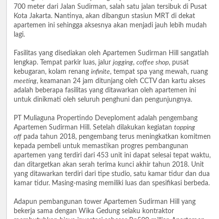
700 meter dari Jalan Sudirman, salah satu jalan tersibuk di Pusat
Kota Jakarta. Nantinya, akan dibangun stasiun MRT di dekat
apartemen ini sehingga aksesnya akan menjadi jauh lebih mudah
lagi.
Fasilitas yang disediakan oleh Apartemen Sudirman Hill sangatlah
lengkap. Tempat parkir luas, jalur
jogging
,
coffee shop
, pusat
kebugaran, kolam renang
infinite
, tempat spa yang mewah, ruang
meeting
, keamanan 24 jam ditunjang oleh CCTV dan kartu akses
adalah beberapa fasilitas yang ditawarkan oleh apartemen ini
untuk dinikmati oleh seluruh penghuni dan pengunjungnya.
PT Muliaguna Propertindo Deveploment adalah pengembang
Apartemen Sudirman Hill. Setelah dilakukan kegiatan
topping
off
pada tahun 2018, pengembang terus meningkatkan komitmen
kepada pembeli untuk memastikan progres pembangunan
apartemen yang terdiri dari 453 unit ini dapat selesai tepat waktu,
dan ditargetkan akan serah terima kunci akhir tahun 2018. Unit
yang ditawarkan terdiri dari tipe studio, satu kamar tidur dan dua
kamar tidur. Masing-masing memiliki luas dan spesifikasi berbeda.
Adapun pembangunan tower Apartemen Sudirman Hill yang
bekerja sama dengan Wika Gedung selaku kontraktor