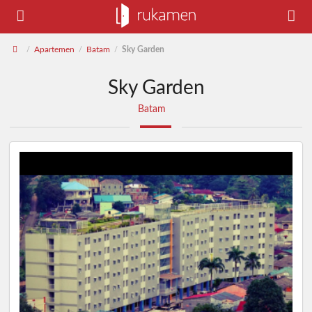
Apartemen
Batam
Sky Garden
/
/
/
Sky Garden
Batam