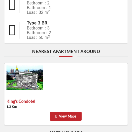
Bedroom : 2
Bathroom : 1
2
Luas : 32 m
Type 3 BR
Bedroom : 3
Bathroom : 2
2
Luas : 50 m
NEAREST APARTMENT AROUND
King's Condotel
1.3 Km
View Maps