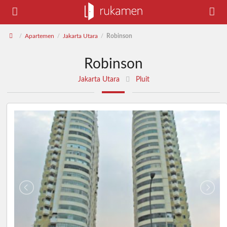
Apartemen
Jakarta Utara
Robinson
/
/
/
Robinson
Jakarta Utara
Pluit