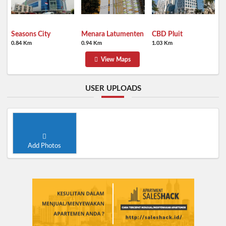
Seasons City
Menara Latumenten
CBD Pluit
0.84 Km
0.94 Km
1.03 Km
View Maps
USER UPLOADS
Add Photos